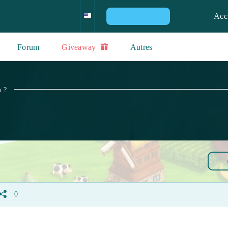
Acc
GAGNE UNE PS4 !!
Forum
Giveaway
Autres
 ?
0