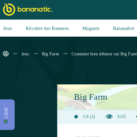
Jeux
Récolter des Bananes
Magasin
Bananabet
Jeux
Big Farm
Comment bien débuter sur Big Farm
Big Farm
CHAT
5.0
2
3155