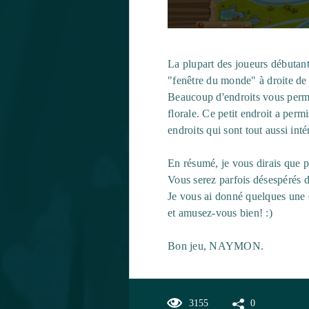
La plupart des joueurs débutant
"fenêtre du monde" à droite de
Beaucoup d'endroits vous permet
florale. Ce petit endroit a per
endroits qui sont tout aussi inté
En résumé, je vous dirais que p
Vous serez parfois désespérés d
Je vous ai donné quelques une de
et amusez-vous bien! :)
Bon jeu, NAYMON.
3155
0