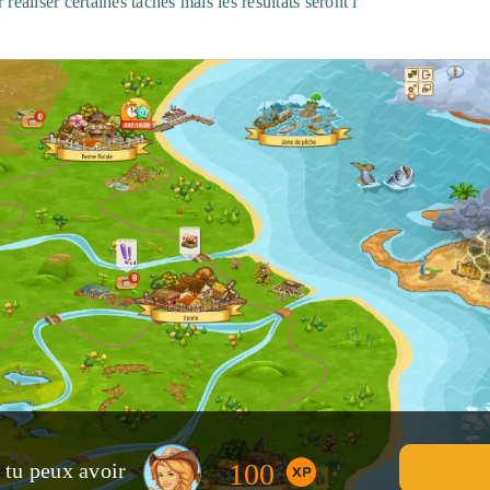
réaliser certaines tâches mais les résultats seront l
100
, tu peux avoir