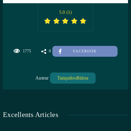
5.0
(
1
)
1775
0
FACEBOOK
Auteur
TanquilooBidou
Excellents Articles