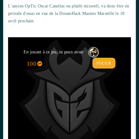
L'ancien OpTic Oscar Canellas ou plutôt mixwell, va donc être en
période d'essai en vue de la DreamHack Masters Marseille le 18
avril prochain.
En jouant à ce jeu, tu peux avoir
100
JOUER