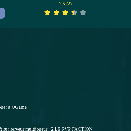
3.5
(
2
)
jouer a OGame
ft sur serveur multijoueur : 2 LE PVP FACTION