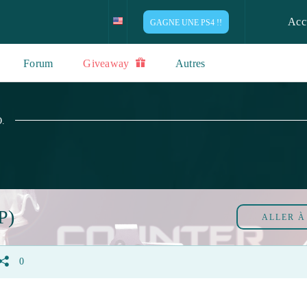
Acc
GAGNE UNE PS4 !!
Forum
Giveaway
Autres
O.
P)
ALLER 
0