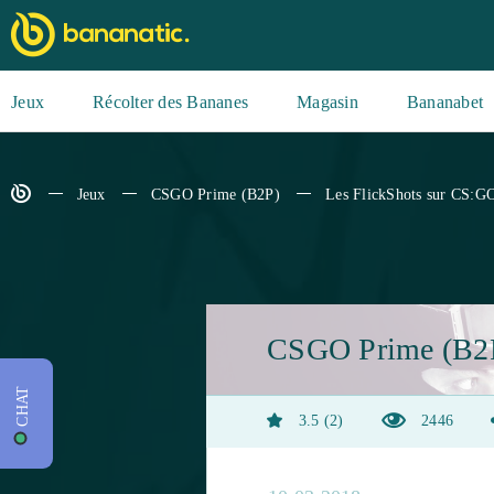
Jeux
Récolter des Bananes
Magasin
Bananabet
Jeux
CSGO Prime (B2P)
Les FlickShots sur CS:G
CSGO Prime (B2
CHAT
3.5
2
2446