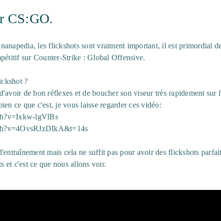
ur CS:GO.
napedia, les flickshots sont vraiment important, il est primordial de 
pétitif sur Counter-Strike : Global Offensive.
ickshot ?
e d'avoir de bon réflexes et de boucher son viseur très rapidement sur 
ien ce que c'est, je vous laisse regarder ces vidéo:
ch?v=Ixkw-lgVlBs
tch?v=4OvsRJzDIkA&t=14s
entraînement mais cela ne suffit pas pour avoir des flickshots parfaits
s et c'est ce que nous allons voir.