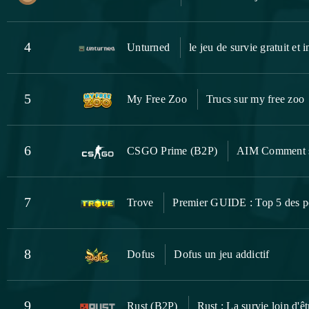
4
Unturned
le jeu de survie gratuit et
5
My Free Zoo
Trucs sur my free zoo
6
CSGO Prime (B2P)
AIM Comment s'
7
Trove
Premier GUIDE : Top 5 des p
8
Dofus
Dofus un jeu addictif
9
Rust (B2P)
Rust : La survie loin d'êt