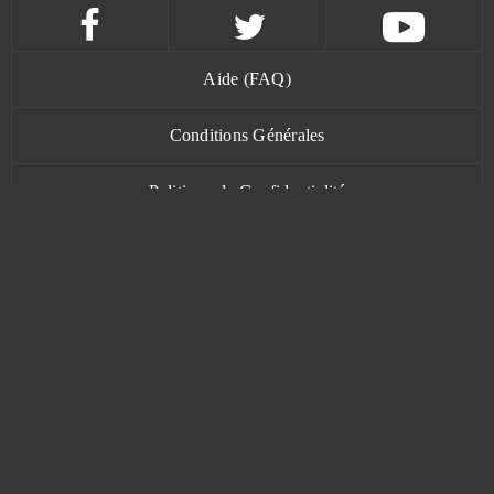
Aide (FAQ)
Conditions Générales
Politique de Confidentialité
Contact
www.bananatic.com
Trustpilot
© Copyright 2015