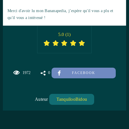
Merci d'avoir lu mon Bananapedia, j’espère qu'il vous a plu et
qu'il vous a intéressé !
5.0
(
1
)
1972
0
FACEBOOK
Auteur
TanquilooBidou