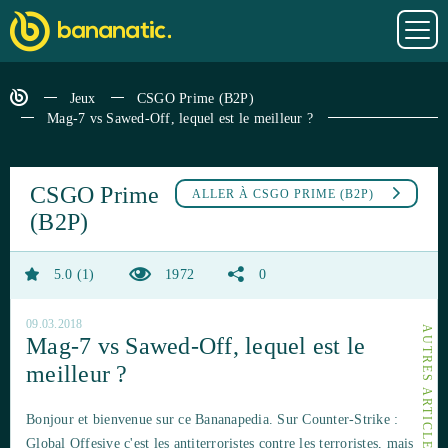
Jeux
CSGO Prime (B2P)
Mag-7 vs Sawed-Off, lequel est le meilleur ?
CSGO Prime
ALLER À
CSGO PRIME (B2P)
(B2P)
5.0
1
1972
0
09.03.2018
Mag-7 vs Sawed-Off, lequel est le
meilleur ?
Bonjour et bienvenue sur ce Bananapedia. Sur Counter-Strike :
Global Offesive c'est les antiterroristes contre les terroristes, mais