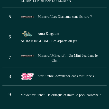
LE MEILLEUR F2P DU MOMENT
5
Minecraft
Les Diamants sont-ils rare ?
Aura Kingdom
6
AURA KINGDOM - Les aspects du jeu
Minecraft
Minecraft : Un Mini-Jeu dans le
7
Ciel !
8
Star Stable
Chevauchez dans tout Jorvik !
9
MovieStarPlanet : Je critique et imite le pack colombe !