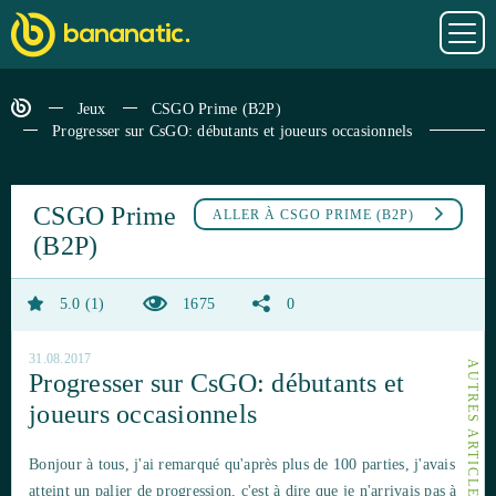
Jeux
CSGO Prime (B2P)
Progresser sur CsGO: débutants et joueurs occasionnels
CSGO Prime
ALLER À
CSGO PRIME (B2P)
(B2P)
5.0
1
1675
0
31.08.2017
Progresser sur CsGO: débutants et
joueurs occasionnels
Bonjour à tous, j'ai remarqué qu'après plus de 100 parties, j'avais
atteint un palier de progression, c'est à dire que je n'arrivais pas à