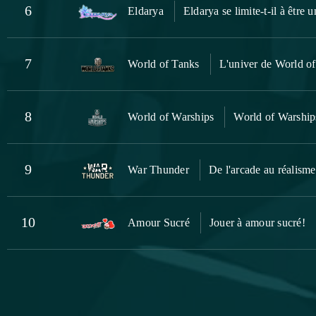
6
Eldarya
Eldarya se limite-t-il à être 
7
World of Tanks
L'univer de World o
8
World of Warships
World of Warships
9
War Thunder
De l'arcade au réalisme
10
Amour Sucré
Jouer à amour sucré!