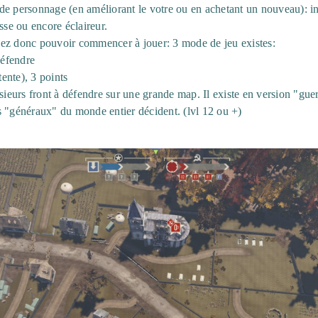
s de personnage (en améliorant le votre ou en achetant un nouveau): in
sse ou encore éclaireur.
ez donc pouvoir commencer à jouer: 3 mode de jeu existes:
défendre
ente), 3 points
usieurs front à défendre sur une grande map. Il existe en version "gue
s "généraux" du monde entier décident. (lvl 12 ou +)