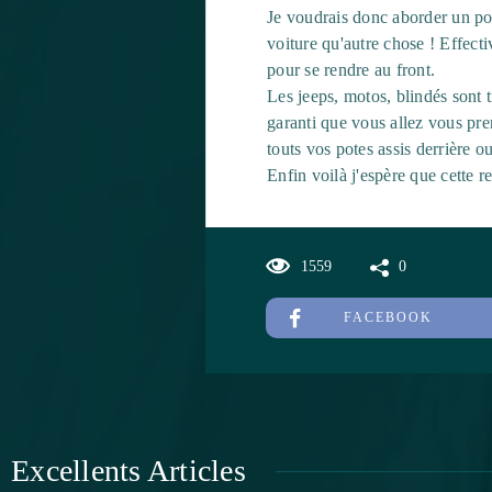
Je voudrais donc aborder un poin
voiture qu'autre chose ! Effecti
pour se rendre au front.
Les jeeps, motos, blindés sont t
garanti que vous allez vous pre
touts vos potes assis derrière ou 
Enfin voilà j'espère que cette r
1559
0
FACEBOOK
Excellents Articles