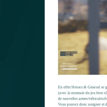
En effet Heroes & General se gè
(avec la monnaie du jeu bien s
de nouvelles armes/véhicules/éq
Vous pouvez donc assigner et 