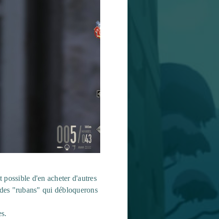
 possible d'en acheter d'autres
 des "rubans" qui débloquerons
s.