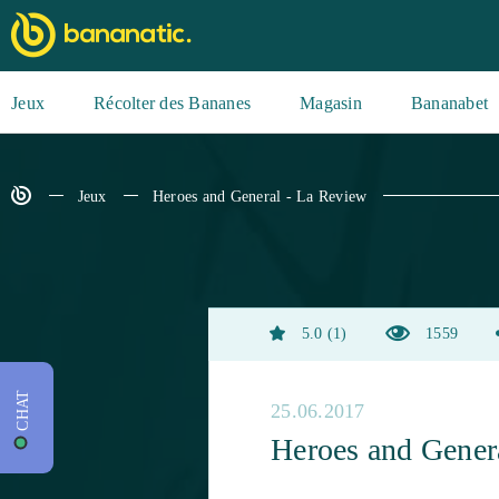
Jeux
Récolter des Bananes
Magasin
Bananabet
Jeux
Heroes and General - La Review
5.0
1
1559
CHAT
25.06.2017
Heroes and Gener