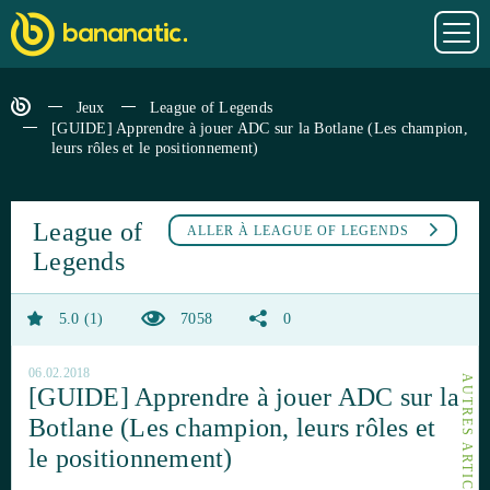
Jeux
League of Legends
[GUIDE] Apprendre à jouer ADC sur la Botlane (Les champion,
leurs rôles et le positionnement)
League of
ALLER À
LEAGUE OF LEGENDS
Legends
5.0
1
7058
0
06.02.2018
[GUIDE] Apprendre à jouer ADC sur la
Botlane (Les champion, leurs rôles et
le positionnement)