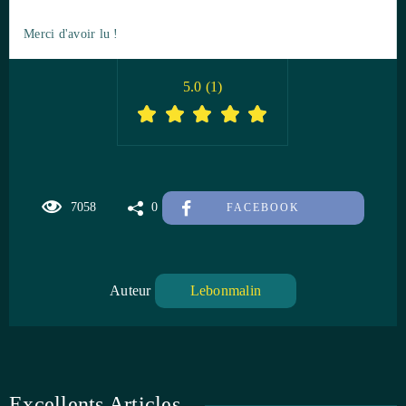
Merci d'avoir lu !
5.0
(
1
)
7058
0
FACEBOOK
Auteur
Lebonmalin
Excellents Articles