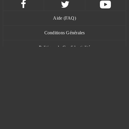
Aide (FAQ)
Conditions Générales
Politique de Confidentialité
Contact
www.bananatic.com
Trustpilot
© Copyright 2015