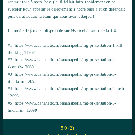
rentrait tous à notre base ( si il fallait faire rapidement on se
suicider pour apparaître directement à notre base ) et on défendait
puis on attaquait la team qui nous avait attaquer!
Le mode de jeux est disponible sur Hypixel à partir de la 1.8.
#1: https://www.bananatic.fr/bananapedia/mg-pr-sentation-1-kill-
the-king-11767
#2: https://www.bananatic.fr/bananapedia/mg-pr-sentation-2-
skyrush-12030
#3: https://www.bananatic.fr/bananapedia/mg-pr-sentation-3-
itemfarm-12095
#4: https://www.bananatic.fr/bananapedia/mg-pr-sentation-4-rush-
12098
#5: https://www.bananatic.fr/bananapedia/mg-pr-sentation-5-
hikabrain-12099
5.0
(
2
)