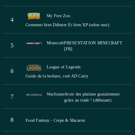
My Free Zoo
4
Comment bien Débuter Et bien XP (selon moi)
Minecraft
PRESENTATION MINECRAFT
5
[FR]
League of Legends
6
Guide de la botlane, coté AD Carry
Warframe
Avoir des platines gratuitement
7
grâce au trade ! (débutant)
8
Food Fantasy - Crepe & Macaron