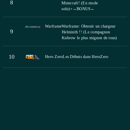
8
Minecraft! (En mode
solo)+→BONUS←
Warframe
Warframe: Obtenir un chargeur
9
Helminth !! (Le compagnon
Kubrow le plus mignon de tous)
10
Hero Zero
Les Débuts dans HeroZero