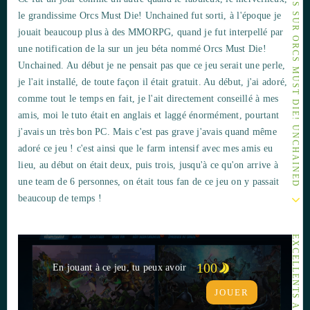
AUTRES ARTICLES SUR ORCS MUST DIE! UNCHAINED
le grandissime Orcs Must Die! Unchained fut sorti, à l'époque je
jouait beaucoup plus à des MMORPG, quand je fut interpellé par
une notification de la sur un jeu béta nommé Orcs Must Die!
Unchained. Au début je ne pensait pas que ce jeu serait une perle,
je l'ait installé, de toute façon il était gratuit. Au début, j'ai adoré,
comme tout le temps en fait, je l'ait directement conseillé à mes
amis, moi le tuto était en anglais et laggé énormément, pourtant
j'avais un très bon PC. Mais c'est pas grave j'avais quand même
adoré ce jeu ! c'est ainsi que le farm intensif avec mes amis eu
lieu, au début on était deux, puis trois, jusqu'à ce qu'on arrive à
une team de 6 personnes, on était tous fan de ce jeu on y passait
beaucoup de temps !
EXCELLENTS ARTICLES
100
En jouant à ce jeu, tu peux avoir
JOUER