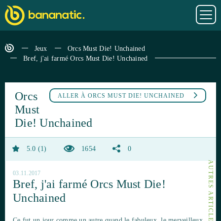
Jeux
Orcs Must Die! Unchained
Bref, j'ai farmé Orcs Must Die! Unchained
Orcs
ALLER À
ORCS MUST DIE! UNCHAINED
Must
Die! Unchained
5.0
1
1654
0
03.11.2017
Bref, j'ai farmé Orcs Must Die!
Unchained
Ce fut un jour comme un autre quand le fabuleux, le merveilleux,