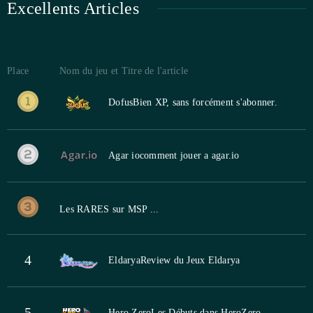
Excellents Articles
Place
Nom du jeu et Titre de l'article
Dofus
Bien XP, sans forcément s'abonner.
Agar io
comment jouer a agar.io
Les RARES sur MSP ...
4
Eldarya
Review du Jeux Eldarya
5
Hero Zero
Les Débuts dans HeroZero