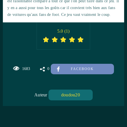
est raisonnable comparé à tout ce que l'on peut faire dans ce jeu. Il
y en a aussi pour tous les goûts car il convient très bien aux fans
de voitures qu'aux fans de foot. Ce jeu vaut vraiment le coup.
5.0
(
1
)
1683
0
FACEBOOK
Auteur
doudou20