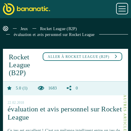
Jeux
Rocket League (B2P)
évaluation et avis personnel sur Rocket League
Rocket
ALLER À
ROCKET LEAGUE (B2P)
League
(B2P)
5.0
1
1683
0
22.02.2018
évaluation et avis personnel sur Rocket
League
Ce jeu est excellent ! C'est un mélange intelligent entre un jeu de