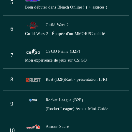
5
Bien débuter dans Bleach Online ! ( + astuces )
Guild Wars 2
6
Guild Wars 2 : Épopée d'un MMORPG oublié
CSGO Prime (B2P)
7
Mon expérience de jeux sur CS:GO
8
Rust (B2P)
Rust - présentation [FR]
Rocket League (B2P)
9
[Rocket League] Avis + Mini-Guide
Amour Sucré
10