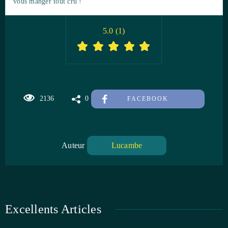
vous manger tout cru !
5.0
(
1
)
2136
0
FACEBOOK
Auteur
Lucambe
Excellents Articles