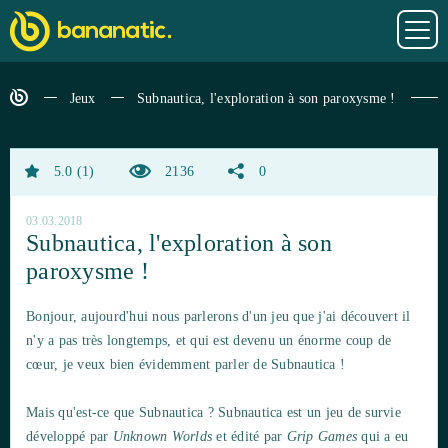
Jeux
Subnautica, l'exploration à son paroxysme !
5.0
1
2136
0
03.03.2018
Subnautica, l'exploration à son
paroxysme !
Bonjour, aujourd'hui nous parlerons d'un jeu que j'ai découvert il
n'y a pas très longtemps, et qui est devenu un énorme coup de
cœur, je veux bien évidemment parler de
Subnautica
!
Mais qu'est-ce que
Subnautica
?
Subnautica
est un jeu de survie
développé par
Unknown Worlds
et édité par
Grip Games
qui a eu