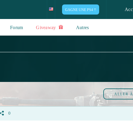
Acc
GAGNE UNE PS4 !!
Forum
Giveaway
Autres
ALLER 
0