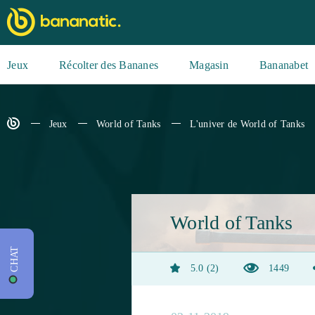
Jeux
Récolter des Bananes
Magasin
Bananabet
Jeux
World of Tanks
L'univer de World of Tanks
World of Tanks
CHAT
5.0
2
1449