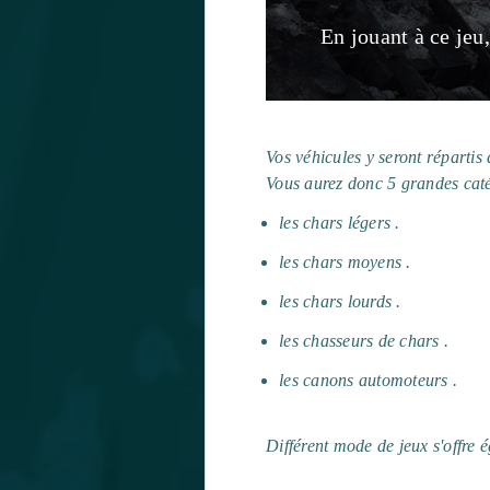
En jouant à ce jeu
Vos véhicules y seront répartis
Vous aurez donc 5 grandes caté
les chars légers .
les chars moyens .
les chars lourds .
les chasseurs de chars .
les canons automoteurs .
Différent mode de jeux s'offre 