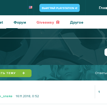
Гла
ВЫИГРАЙ PLAYSTATION 4!
et
Форум
Giveaway
Другое
Ответ
ИТЬ ТЕМУ
1
le_snake
16.11.2018, 0:52