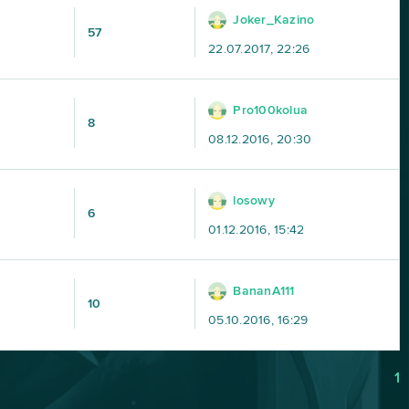
Joker_Kazino
57
22.07.2017, 22:26
Pro100kolua
8
08.12.2016, 20:30
losowy
6
01.12.2016, 15:42
BananA111
10
05.10.2016, 16:29
1