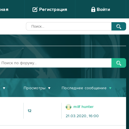
вная
Регистрация
Войти
ы
Просмотры
Последнее сообщение
milf hunter
12
21.03.2020, 16:00