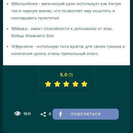
8)Волшебник - магический урон использует как белую
так и черную магию, что позволяет ему исцелять и
накладывать проклятья.
9)Маэва - имеет способности к уклонению от атак,
бойцы ближнего боя.
10)Куноичи - использую тела врагов для своих трюков и
нанесения урона, очень прикольный класс.
5.0
(
1
)
1511
0
ПОДЕЛИТЬСЯ