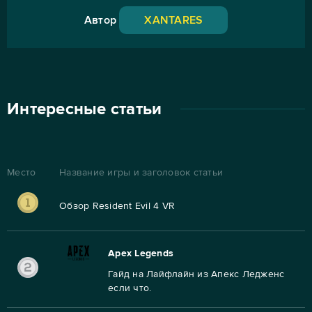
Автор
XANTARES
Интересные статьи
Место
Название игры и заголовок статьи
Обзор Resident Evil 4 VR
Apex Legends
Гайд на Лайфлайн из Апекс Ледженс
если что.