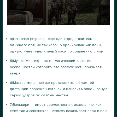
4)Barbarian (Варвар) - еще один представитель
ближнего боя, не так хорошо бронирован как воин,
однако имеет увеличеный урон по сравнению с ним.
5)Mystic (Мистик) - так же магический класс из
особенностей которого, это овзможность призывать
зверя.
6)Мастер меча - так же представитель ближней
дистанции вооружен катаной и наносит молнеиносную
серию ударов по слабым местам.
7)Валькирия - имеет возможности к исцелению, как
себя так и союзников, неплохо показывает себя в бою.