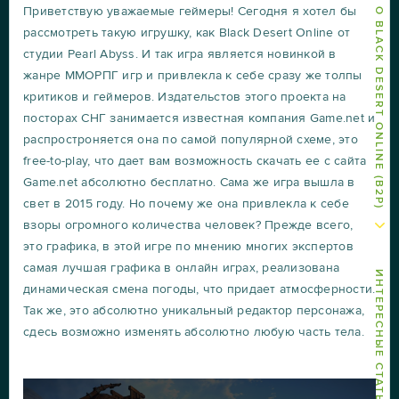
ДРУГИЕ СТАТЬИ О BLACK DESERT ONLINE (B2P)
Приветствую уважаемые геймеры! Сегодня я хотел бы
рассмотреть такую игрушку, как Black Desert Online от
студии Pearl Abyss. И так игра является новинкой в
жанре ММОРПГ игр и привлекла к себе сразу же толпы
критиков и геймеров. Издательстов этого проекта на
посторах СНГ занимается известная компания Game.net и
распростроняется она по самой популярной схеме, это
free-to-play, что дает вам возможность скачать ее с сайта
Game.net абсолютно бесплатно. Сама же игра вышла в
свет в 2015 году. Но почему же она привлекла к себе
взоры огромного количества человек? Прежде всего,
это графика, в этой игре по мнению многих экспертов
самая лучшая графика в онлайн играх, реализована
ИНТЕРЕСНЫЕ СТАТЬИ
динамическая смена погоды, что придает атмосферности.
Так же, это абсолютно уникальный редактор персонажа,
сдесь возможно изменять абсолютно любую часть тела.