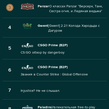
Panzar
О классах Panzar "Берсерк, Танк,
Сестра огня, и Ледяная ведьма"
Gwent
[Gwent] 2.2.1 Колода Хародьда с
4
Дагуром
CSGO Prime (B2P)
5
CS:GO обзор by dangerboy
CSGO Prime (B2P)
6
Звания в Counter Strike : Global Offensive
7
Injustice? Не не слышал.
Paladins
Увлекательная free-to-play
8