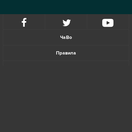
ЧаВо
Правила
Политика конфиденциальности
Обратная связь
www.bananatic.com