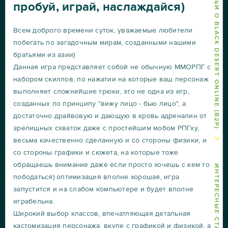
ДРУГИЕ СТАТЬИ О BLACK DESERT ONLINE (B2P)
пробуй, играй, наслаждайся)
Всем доброго времени суток, уважаемые любители
побегать по загадочным мирам, созданными нашими
братьями из азии)
Данная игра представляет собой не обычную ММОРПГ с
набором скиллов, по нажатии на которые ваш персонаж
выполняет сложнейшие трюки, это не одна из игр,
созданных по принципу "вижу лицо - бью лицо", а
достаточно драйвовую и дающую в кровь адреналин от
зрелищных схваток даже с простейшим мобом РПГху,
весьма качественно сделанную и со стороны физики, и
со стороны графики и сюжета, на которые тоже
обращаешь внимание даже если просто хочешь с кем то
ИНТЕРЕСНЫЕ СТАТЬИ
пободаться) оптимизация вполне хорошая, игра
запустится и на слабом компьютере и будет вполне
играбельна.
Широкий выбор классов, впечатляющая детальная
кастомизация персонажа, вкупе с графикой и физикой, а