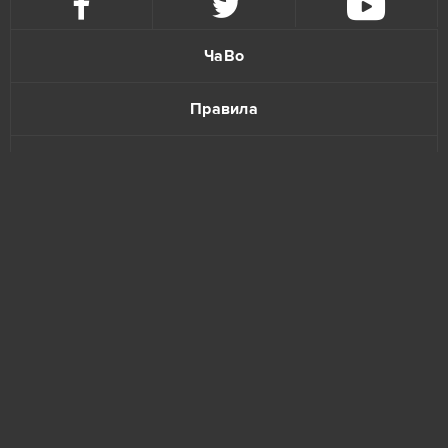
ЧаВо
Правила
Политика конфиденциальности
Обратная связь
www.bananatic.com
Trustpilot
© Copyright 2015