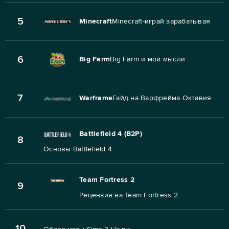
5
Minecraft
Minecraft-играй зарабатывая
6
Big Farm
Big Farm и мои мысли
7
Warframe
Гайд на Варфрейма Октавия
Battlefield 4 (B2P)
8
Основы Battlefield 4.
Team Fortress 2
9
Рецензия на Team Fortress 2
10