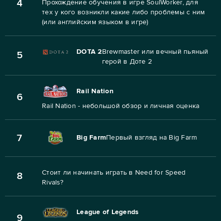
4
Прохождение обучения в игре SoulWorker, для
тех у кого возникли какие либо проблемы с ним
(или английским языком в игре)
DOTA 2
Brewmaster или вечный пьяный
5
герой в Доте 2
Rail Nation
6
Rail Nation - небольшой обзор и личная оценка
7
Big Farm
Первый взгляд на Big Farm
Стоит ли начинать играть в Need for Speed
8
Rivals?
League of Legends
9