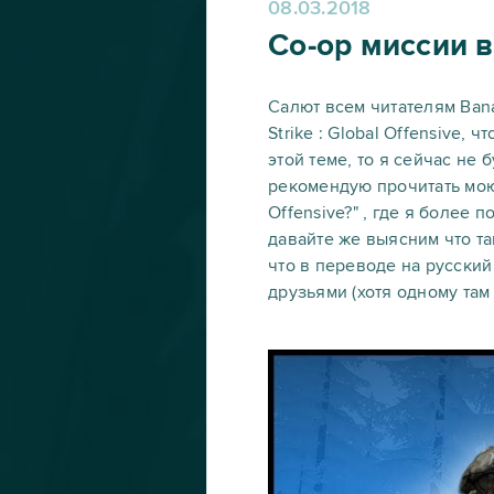
08.03.2018
Co-op миссии в 
Салют всем читателям Bana
Strike : Global Offensive,
этой теме, то я сейчас не 
рекомендую прочитать мою д
Offensive?" , где я более
давайте же выясним что так
что в переводе на русский 
друзьями (хотя одному там 