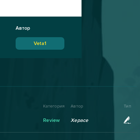
Автор
Veta1
Категория
Автор
Тип
Review
Херасе