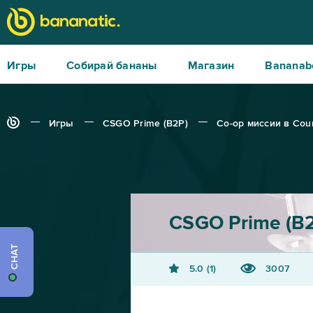
Игры
Собирай бананы
Магазин
Bananab
Игры
CSGO Prime (B2P)
Co-op миссии в Count
CSGO Prime (B
CHAT
5.0
1
3007