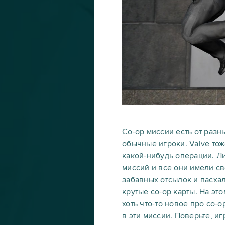
Co-op миссии есть от разн
обычные игроки. Valve тож
какой-нибудь операции. Л
миссий и все они имели св
забавных отсылок и пасхал
крутые co-op карты. На это
хоть что-то новое про co-
в эти миссии. Поверьте, иг