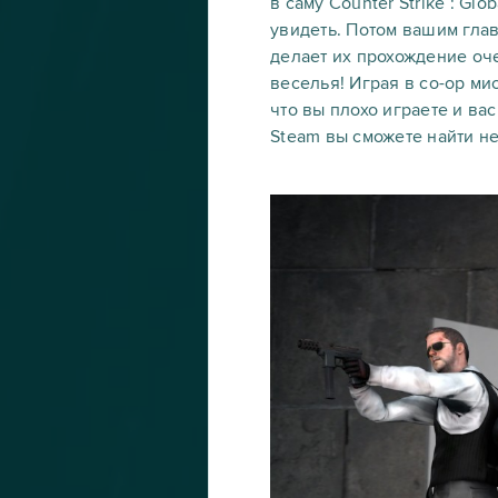
в саму Counter Strike : Gl
увидеть. Потом вашим глав
делает их прохождение оче
веселья! Играя в co-op ми
что вы плохо играете и ва
Steam вы сможете найти не 