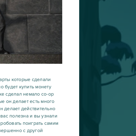
карты которые сделали
но будет купить монету
же сделал немало co-op
е он делает есть много
он делает действительно
 вас полезна и вы узнали
пробовать поиграть самим
совершенно с другой