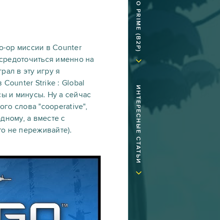
o-op миссии в Counter
сосредоточиться именно на
рал в эту игру я
ounter Strike : Global
ИНТЕРЕСНЫЕ СТАТЬИ
сы и минусы. Ну а сейчас
го слова "cooperative",
одному, а вместе с
то не переживайте).