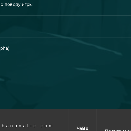
по поводу игры
lpha)
.bananatic.com
ЧаВо