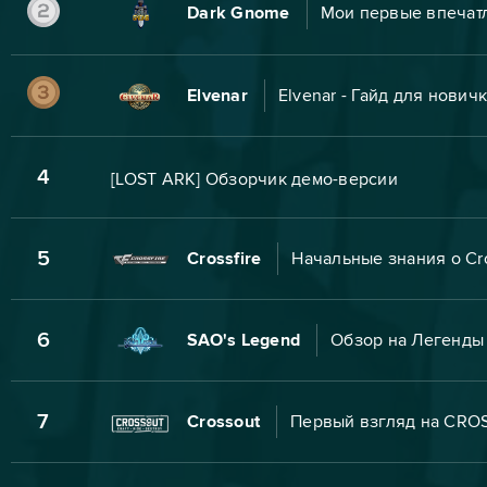
Dark Gnome
Мои первые впечат
Elvenar
Elvenar - Гайд для нови
4
[LOST ARK] Обзорчик демо-версии
5
Crossfire
Начальные знания о Cro
6
SAO's Legend
Обзор на Легенды 
7
Crossout
Первый взгляд на CRO