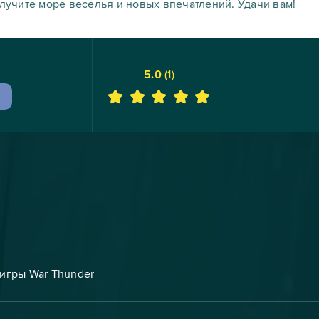
олучите море веселья и новых впечатлений. Удачи вам!
5.0
(
1
)
игры War Thunder