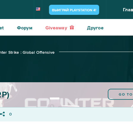
Гла
ВЫИГРАЙ PLAYSTATION 4!
et
Форум
Giveaway
Другое
er Strike : Global Offensive
2P)
GO T
0