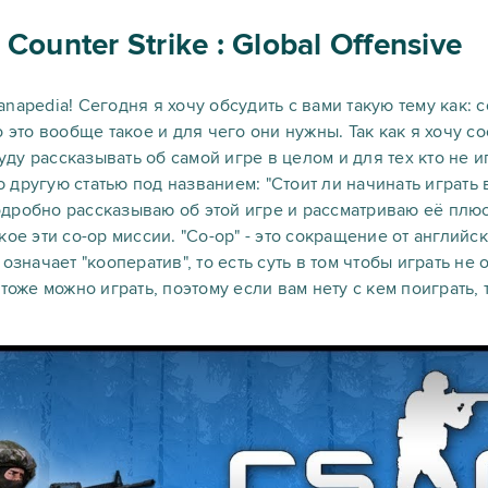
Counter Strike : Global Offensive
napedia! Сегодня я хочу обсудить с вами такую тему как: c
 что это вообще такое и для чего они нужны. Так как я хочу 
буду рассказывать об самой игре в целом и для тех кто не иг
ругую статью под названием: "Стоит ли начинать играть в C
 подробно рассказываю об этой игре и рассматриваю её плю
ое эти co-op миссии. "Co-op" - это сокращение от английско
означает "кооператив", то есть суть в том чтобы играть не 
тоже можно играть, поэтому если вам нету с кем поиграть, 