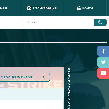
вная
Регистрация
Войти
ДРУГИЕ СТАТЬИ О CSGO PRIME (B2P)
O
CSGO PRIME (B2P)