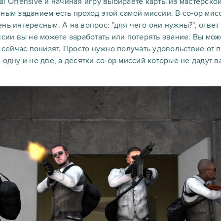
obal Offensive и начиная игру выбираете карты из мастерско
ным заданием есть проход этой самой миссии. В co-op мисс
нь интересным. А на вопрос: "для чего они нужны?", ответ 
ссии вы не можете заработать или потерять звание. Вы мож
с сейчас понизят. Просто нужно получать удовольствие от 
одну и не две, а десятки co-op миссий которые не дадут в