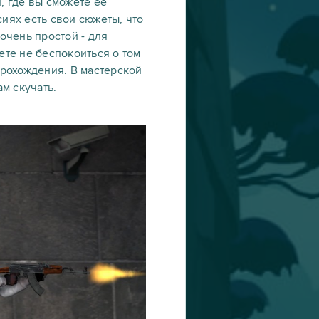
й, где вы сможете её
иях есть свои сюжеты, что
очень простой - для
ете не беспокоиться о том
прохождения. В мастерской
ам скучать.