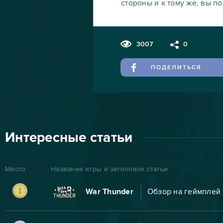
стороны и к тому же, вы п
3007
0
ПОДЕЛИТЬСЯ
Интересные статьи
Место
Название игры и заголовок статьи
War Thunder
Обзор на геймплей 