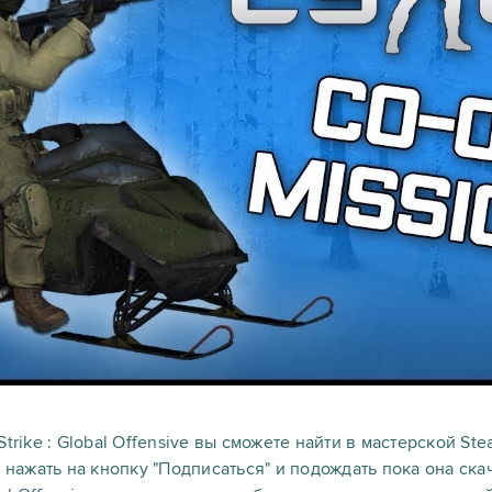
trike : Global Offensive вы сможете найти в мастерской St
о нажать на кнопку "Подписаться" и подождать пока она ска