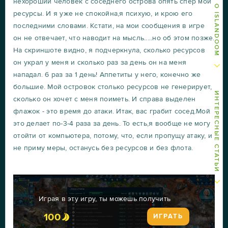
нехороший человек с соседнего острова опять спёр мои
ресурсы. И я уже не спокойна,я психую, и крою его
последними словами. Кстати, на мои сообщения в игре
он не отвечает, что наводит на мысль.....но об этом позже.
На скриншоте видно, я подчеркнула, сколько ресурсов
он украл у меня и сколько раз за день он на меня
нападал. 6 раз за 1 день! Аппетиты у него, конечно же
большие. Мой островок столько ресурсов не генерирует,
ИНТЕРЕСНЫЕ СТАТЬИ
сколько он хочет с меня поиметь. И справа выделен
флажок - это время до атаки. Итак, вас грабит сосед.Мой
это делает по-3-4 раза за день. То есть,я вообще не могу
отойти от компьютера, потому, что, если пропущу атаку, и
не приму меры, останусь без ресурсов и без флота.
Играя в эту игру, ты можешь получить
100
ИГРАТЬ