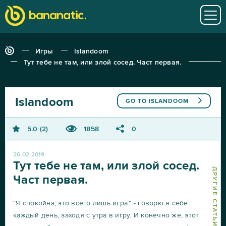
Игры
Islandoom
Тут тебе не там, или злой сосед. Част первая.
Islandoom
GO TO
ISLANDOOM
5.0
2
1858
0
26.02.2019
Тут тебе не там, или злой сосед.
ДРУГИЕ СТАТЬИ О ISLANDOOM
Част первая.
"Я спокойна, это всего лишь игра." - говорю я себе
каждый день, заходя с утра в игру. И конечно же, этот