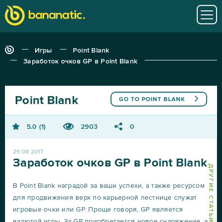
Игры
Point Blank
Заработок очков GP в Point Blank
Point Blank
GO TO
POINT BLANK
5.0
1
2903
0
29.08.2017
Заработок очков GP в Point Blank
В Point Blank наградой за ваши успехи, а также ресурсом
для продвижения верх по карьерной лестнице служат
игровые очки или GP. Проще говоря, GP является
валютой игры. За GP приобретается новое снаряжение, а