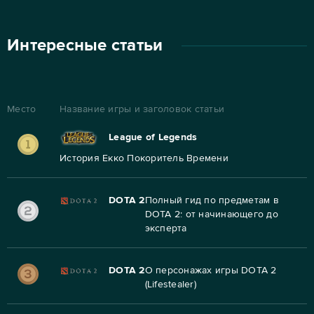
Интересные статьи
Место
Название игры и заголовок статьи
League of Legends
История Екко Покоритель Времени
DOTA 2
Полный гид по предметам в
DOTA 2: от начинающего до
эксперта
DOTA 2
О персонажах игры DOTA 2
(Lifestealer)