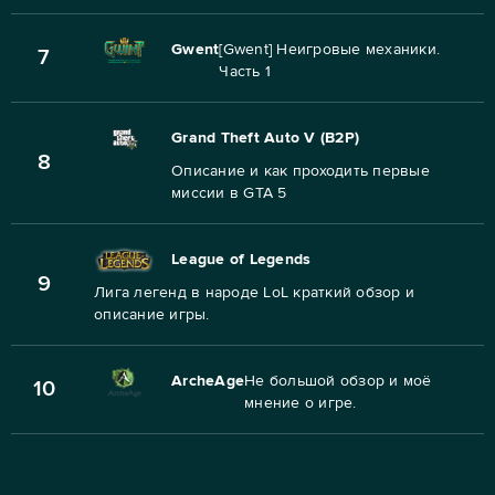
Gwent
[Gwent] Неигровые механики.
7
Часть 1
Grand Theft Auto V (B2P)
8
Описание и как проходить первые
миссии в GTA 5
League of Legends
9
Лига легенд в народе LoL краткий обзор и
описание игры.
ArcheAge
Не большой обзор и моё
10
мнение о игре.