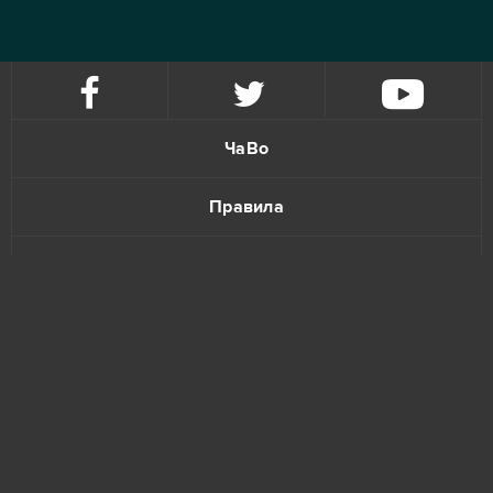
ЧаВо
Правила
Политика конфиденциальности
Обратная связь
www.bananatic.com