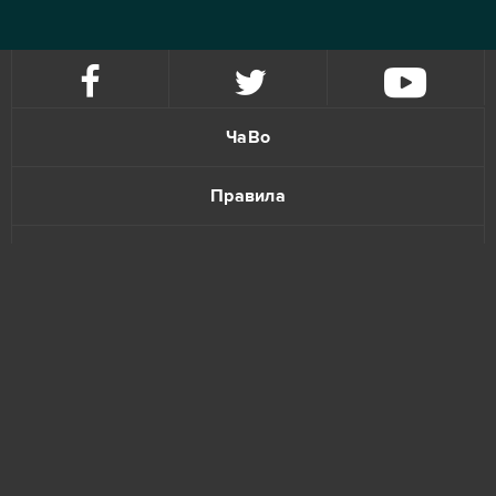
ЧаВо
Правила
Политика конфиденциальности
Обратная связь
www.bananatic.com