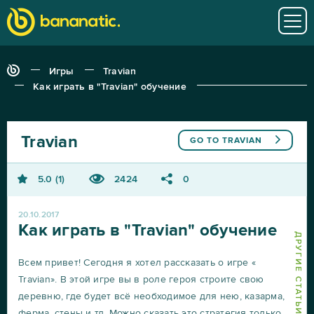
Игры
Travian
Как играть в "Travian" обучение
Travian
GO TO
TRAVIAN
5.0
1
2424
0
20.10.2017
Как играть в "Travian" обучение
ДРУГИЕ СТАТЬИ О TRAVIAN
Всем привет! Сегодня я хотел рассказать о игре «
Travian». В этой игре вы в роле героя строите свою
деревню, где будет всё необходимое для нею, казарма,
ферма, стены и тд. Можно сказать это стратегия только