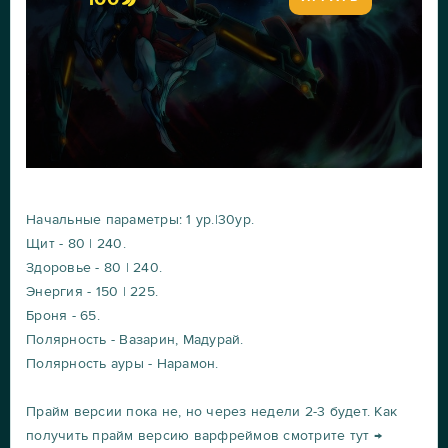
Начальные параметры: 1 ур.|30ур.
Щит - 80 | 240.
Здоровье - 80 | 240.
Энергия - 150 | 225.
Броня - 65.
Полярность - Вазарин, Мaдyрaй.
Полярность ауры - Нарамон.
Прайм версии пока не, но через недели 2-3 будет. Как
получить прайм версию варфреймов смотрите тут →