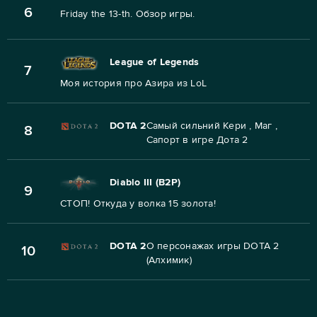
6
Friday the 13-th. Обзор игры.
League of Legends
7
Моя история про Азира из LoL
DOTA 2
Самый сильний Кери , Маг ,
8
Сапорт в игре Дота 2
Diablo III (B2P)
9
СТОП! Откуда у волка 15 золота!
DOTA 2
О персонажах игры DOTA 2
10
(Алхимик)