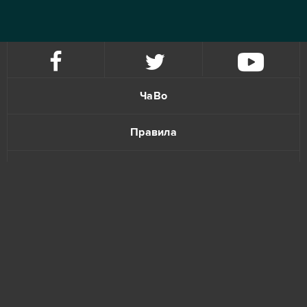
ЧаВо
Правила
Политика конфиденциальности
Обратная связь
www.bananatic.com