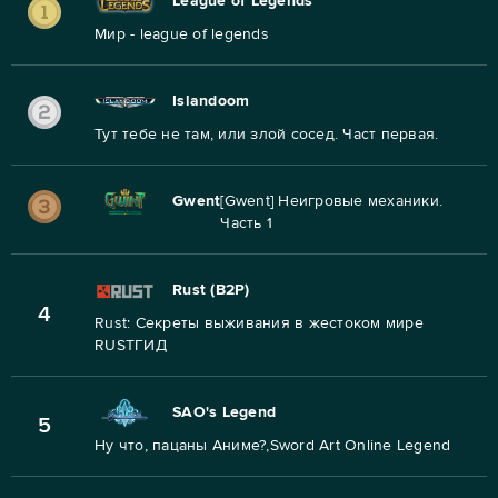
League of Legends
Мир - league of legends
Islandoom
Тут тебе не там, или злой сосед. Част первая.
Gwent
[Gwent] Неигровые механики.
Часть 1
Rust (B2P)
4
Rust: Секреты выживания в жестоком мире
RUSTГИД
SAO's Legend
5
Ну что, пацаны Аниме?,Sword Art Online Legend