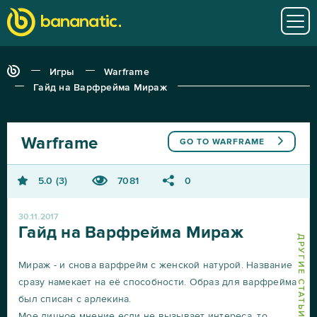
Игры
Warframe
Гайд на Варфрейма Мираж
Warframe
GO TO
WARFRAME
5.0
3
7081
0
30.11.2017
Гайд на Варфрейма Мираж
ДРУГИЕ СТАТЬИ О WARFRAME
Мираж - и снова варфрейм с женской натурой. Название
сразу намекает на её способности. Образ для варфрейма
был списан с арлекина.
Мое личное мнение если не вызывает интереса, то