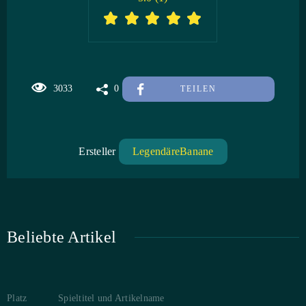
3033
0
TEILEN
Ersteller
LegendäreBanane
Beliebte Artikel
Platz
Spieltitel und Artikelname