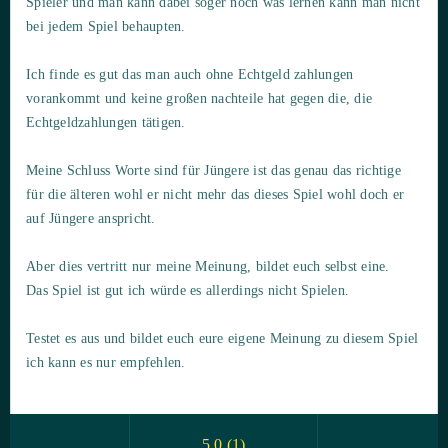
Spieler und man kann dabei soger noch was lernen kann man nicht
bei jedem Spiel behaupten.
Ich finde es gut das man auch ohne Echtgeld zahlungen
vorankommt und keine großen nachteile hat gegen die, die
Echtgeldzahlungen tätigen.
Meine Schluss Worte sind für Jüngere ist das genau das richtige
für die älteren wohl er nicht mehr das dieses Spiel wohl doch er
auf Jüngere anspricht.
Aber dies vertritt nur meine Meinung, bildet euch selbst eine.
Das Spiel ist gut ich würde es allerdings nicht Spielen.
Testet es aus und bildet euch eure eigene Meinung zu diesem Spiel
ich kann es nur empfehlen.
5.0
(
1
)