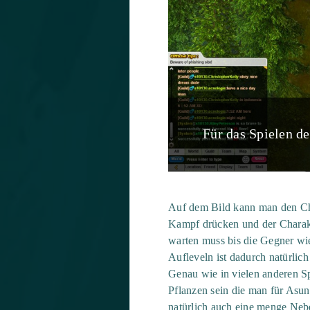
Für das Spielen d
Auf dem Bild kann man den Ch
Kampf drücken und der Charakte
warten muss bis die Gegner wie
Aufleveln ist dadurch natürlic
Genau wie in vielen anderen S
Pflanzen sein die man für Asun
natürlich auch eine menge Neb