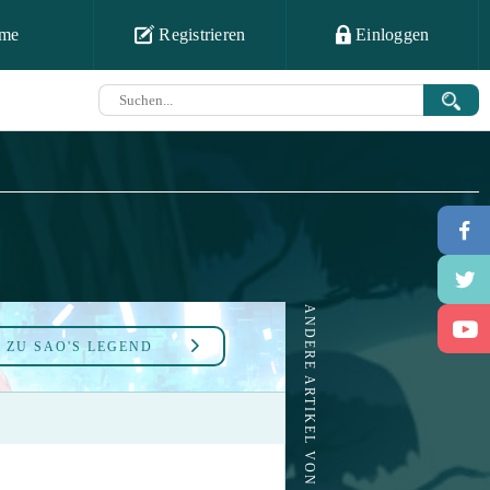
me
Registrieren
Einloggen
ANDERE ARTIKEL VON SAO'S LEGEND
E ZU
SAO'S LEGEND