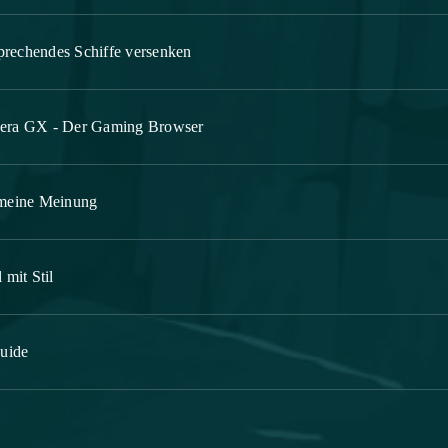
prechendes Schiffe versenken
era GX - Der Gaming Browser
meine Meinung
 mit Stil
uide