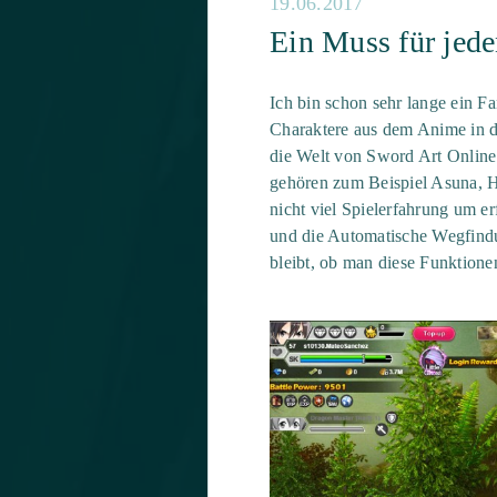
19.06.2017
Ein Muss für jed
Ich bin schon sehr lange ein 
Charaktere aus dem Anime in di
die Welt von Sword Art Online
gehören zum Beispiel Asuna, Hea
nicht viel Spielerfahrung um e
und die Automatische Wegfindu
bleibt, ob man diese Funktione