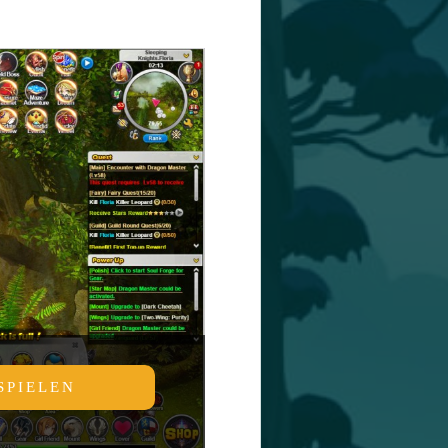
SPIELEN