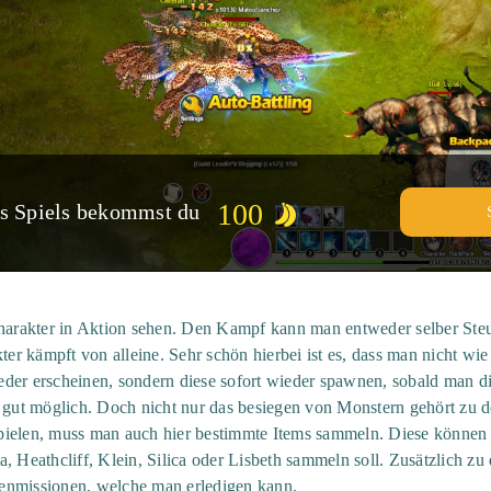
100
es Spiels bekommst du
arakter in Aktion sehen. Den Kampf kann man entweder selber Ste
r kämpft von alleine. Sehr schön hierbei ist es, dass man nicht wie
der erscheinen, sondern diese sofort wieder spawnen, sobald man die
h gut möglich. Doch nicht nur das besiegen von Monstern gehört zu 
pielen, muss man auch hier bestimmte Items sammeln. Diese können
a, Heathcliff, Klein, Silica oder Lisbeth sammeln soll. Zusätzlich 
enmissionen, welche man erledigen kann.