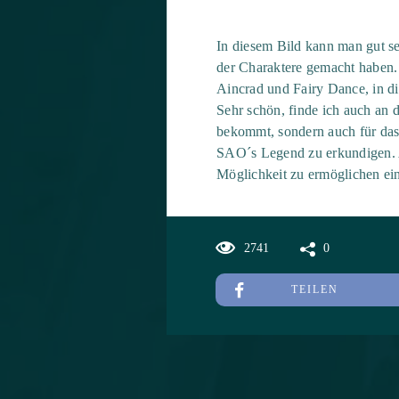
In diesem Bild kann man gut se
der Charaktere gemacht haben.
Aincrad und Fairy Dance, in di
Sehr schön, finde ich auch an 
bekommt, sondern auch für das
SAO´s Legend zu erkundigen. A
Möglichkeit zu ermöglichen ein
2741
0
TEILEN