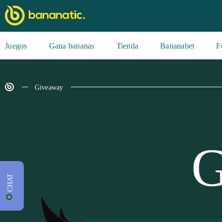
Juegos
Gana bananas
Tienda
Bananabet
F
Giveaway
CHAT