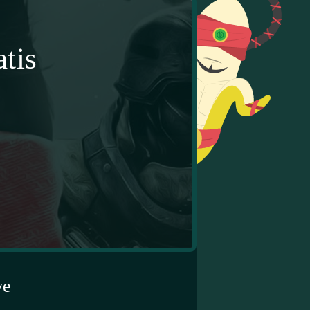
tis
ve