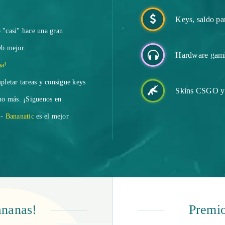
Keys, saldo par
o "casi" hace una gran
eb mejor.
Hardware gam
na!
mpletar tareas y consigue keys
Skins CSGO y
ho más. ¡Siguenos en
 -
Bananatic
es el mejor
ananas!
Premio