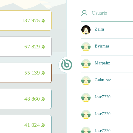
Usuario
137 975
Zaira
67 829
Byismas
Marpahz
55 139
Goku oso
Jose7220
48 860
Jose7220
41 024
Jose7220