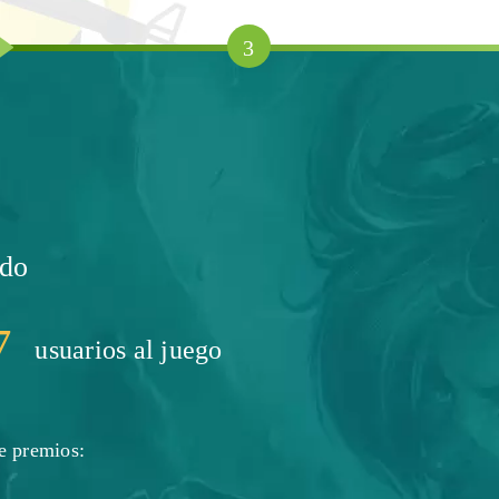
3
ado
7
usuarios al juego
e premios: