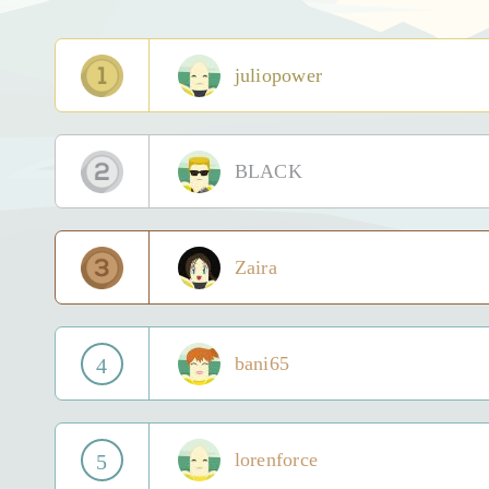
juliopower
BLACK
Zaira
bani65
4
lorenforce
5