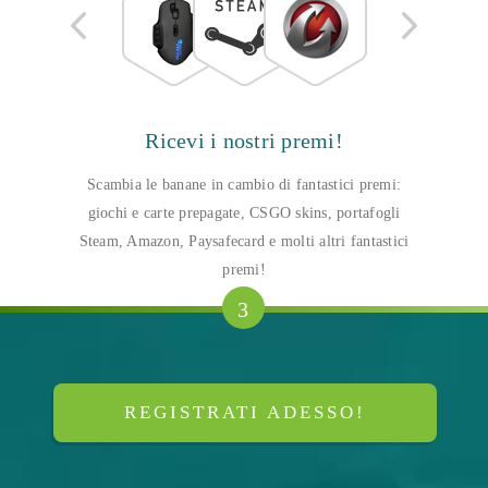
Ricevi i nostri premi!
Scambia le banane in cambio di fantastici premi:
giochi e carte prepagate, CSGO skins, portafogli
Steam, Amazon, Paysafecard e molti altri fantastici
premi!
3
REGISTRATI ADESSO!