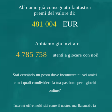
Abbiamo già consegnato fantastici
premi del valore di:
481 004
EUR
Abbiamo già invitato
4 785 758
utenti a giocare con noi!
Stai cercando un posto dove incontrare nuovi amici
con i quali condividere la tua passione per i giochi
online?
Internet offre molti siti come il nostro: ma Bananatic fa