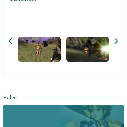
verificheranno ogni due ore. L'acquisizione di professioni
ti aiuterà ad aggiornare le attrezzature, le pozioni e gli
oggetti e potrai anche sposarti ed invitare fino a 30 amici.
Il combattimento PvP si svolge nelle zone di battaglia di
ogni città, mentre ci sono più mostri da affrontare nelle
mappe PvP Abyss. Potrai anche acquistare e
personalizzare la tua proprietà ed invitare fino a 15 ospiti
per fare ammirare la tua casa.
Ci sono più di 115 livelli e ci si può aspettare di godere di
centinaia di ore di gameplay. Sconfiggerai nemici più
Video
potenti nel tuo ruolo di eroe. Ogni classe ha competenze
diverse e un ruolo unico da svolgere. Il sistema Daily
Quest offre fama e bonus e si può partecipare ad una
gilda per assumere formidabili capi in dungeon,