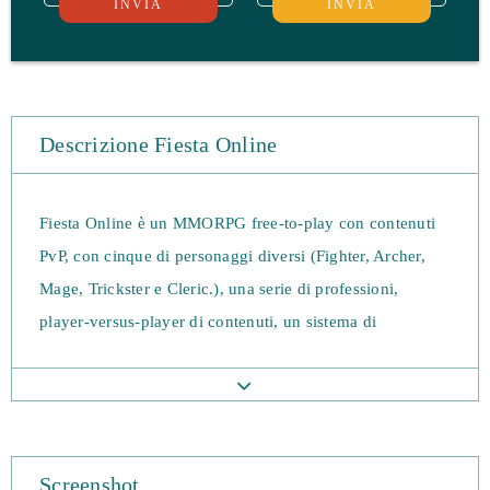
INVIA
INVIA
Descrizione Fiesta Online
Fiesta Online è un MMORPG free-to-play con contenuti
PvP, con cinque di personaggi diversi (Fighter, Archer,
Mage, Trickster e Cleric.), una serie di professioni,
player-versus-player di contenuti, un sistema di
corporazioni e un sacco di missioni: Fiesta sarà
apprezzato sia dai giocatori nuovi ed esperti online.
Potrai unirti ai tuoi amici per affrontare le Kingdom
Screenshot
Quests, sfidando le battaglie mostruose che si