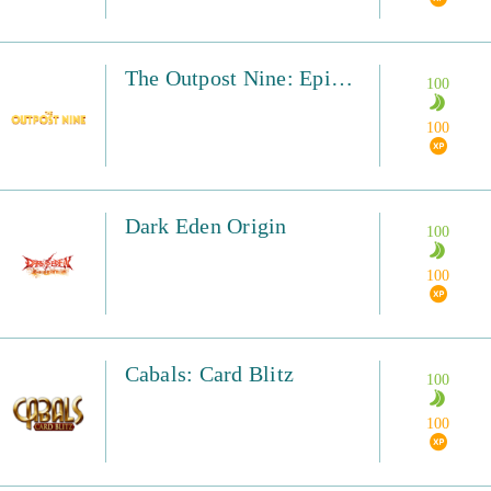
The Outpost Nine: Episode 1
100
100
Dark Eden Origin
100
100
Cabals: Card Blitz
100
100