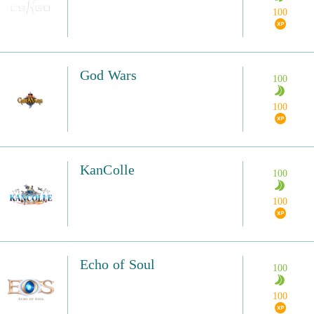
100
God Wars
100
100
KanColle
100
100
Echo of Soul
100
100