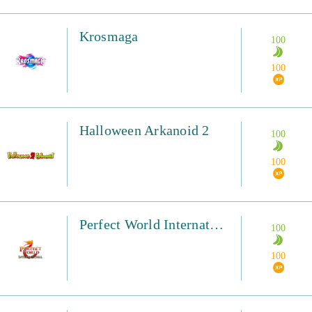
Krosmaga
100
100
Halloween Arkanoid 2
100
100
Perfect World International
100
100