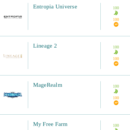
Entropia Universe
100
100
Lineage 2
100
100
MageRealm
100
100
My Free Farm
100