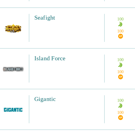
Seafight
100
100
Island Force
100
100
Gigantic
100
100