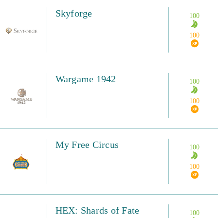
Skyforge
100
100
Wargame 1942
100
100
My Free Circus
100
100
HEX: Shards of Fate
100