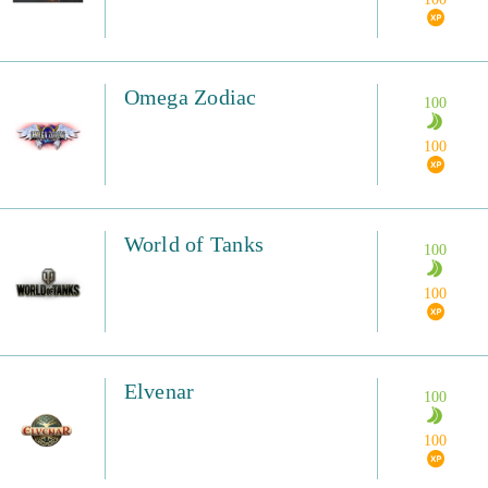
Omega Zodiac
100
100
World of Tanks
100
100
Elvenar
100
100