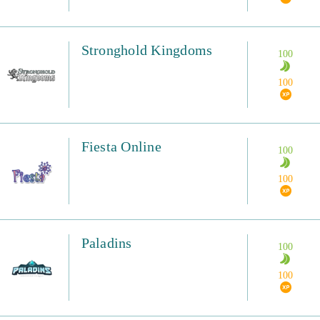
Stronghold Kingdoms
100
100
Fiesta Online
100
100
Paladins
100
100