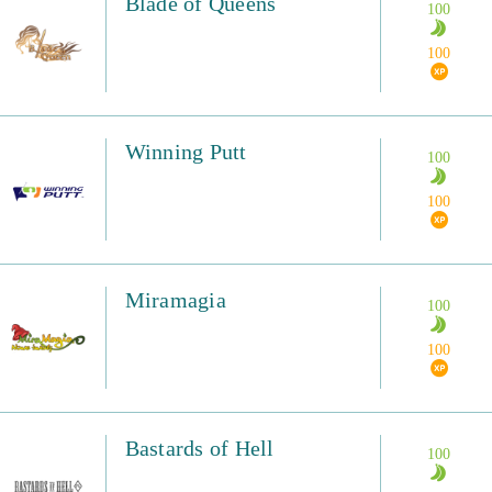
Blade of Queens
100
100
Winning Putt
100
100
Miramagia
100
100
Bastards of Hell
100