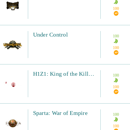
100
Under Control
100
100
H1Z1: King of the Kill (B2P)
100
100
Sparta: War of Empire
100
100