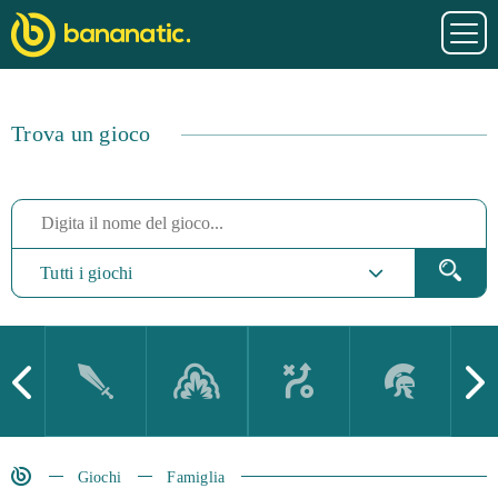
Trova un gioco
Tutti i giochi
Giochi con missioni
Ultimo giocato
Giochi preferiti
Giochi
Famiglia