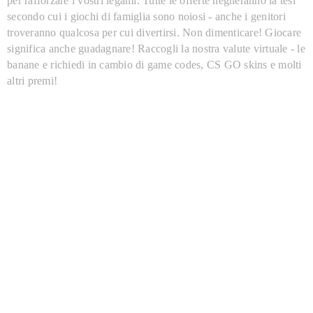
per rafforzare i vostri legami. Tutte le offerte negheranno la tesi
secondo cui i giochi di famiglia sono noiosi - anche i genitori
troveranno qualcosa per cui divertirsi. Non dimenticare! Giocare
significa anche guadagnare! Raccogli la nostra valute virtuale - le
banane e richiedi in cambio di game codes, CS GO skins e molti
altri premi!