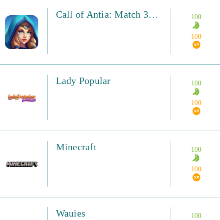
Call of Antia: Match 3 RPG (Android)
100
100
Lady Popular
100
100
Minecraft
100
100
Wauies
100