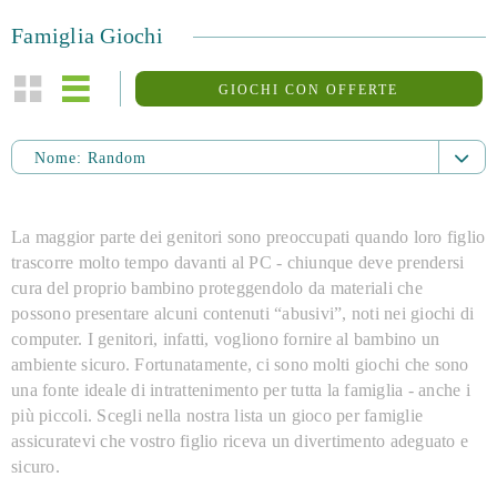
Famiglia Giochi
GIOCHI CON OFFERTE
Nome:
Random
Nome:
Random
Nome:
Dalla A alla Z
La maggior parte dei genitori sono preoccupati quando loro figlio
Nome:
Dalla Z alla A
trascorre molto tempo davanti al PC - chiunque deve prendersi
cura del proprio bambino proteggendolo da materiali che
Valutazione:
Dal più alto
possono presentare alcuni contenuti “abusivi”, noti nei giochi di
Valutazione:
al più basso
computer. I genitori, infatti, vogliono fornire al bambino un
ambiente sicuro. Fortunatamente, ci sono molti giochi che sono
Data aggiunta:
dal più recente
una fonte ideale di intrattenimento per tutta la famiglia - anche i
Data aggiunta:
dal più vecchio
più piccoli. Scegli nella nostra lista un gioco per famiglie
assicuratevi che vostro figlio riceva un divertimento adeguato e
sicuro.