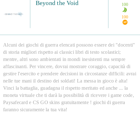
Beyond the Void
100
100
Alcuni dei giochi di guerra elencati possono essere dei "docenti"
di storia migliori rispetto ai classici libri di testo scolastici;
mentre, altri sono ambientati in mondi inesistenti ma sempre
affascinanti. Per vincere, dovrai mostrare coraggio, capacità di
gestire l'esercito e prendere decisioni in circostanze difficili: avrai
nelle tue mani il destino dei soldati! La messa in gioco è alta!
Vinci la battaglia, guadagna il rispetto meritato ed anche ... la
moneta virtuale che ti darà la possibilità di ricevere i game code,
Paysafecard e CS GO skins gratuitamente ! giochi di guerra
faranno sicuramente la tua vita!