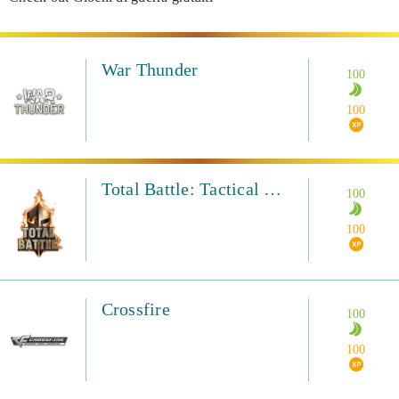
War Thunder
100
100
Total Battle: Tactical War
100
100
Crossfire
100
100