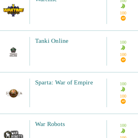
100
100
Tanki Online
100
100
Sparta: War of Empire
100
100
War Robots
100
100