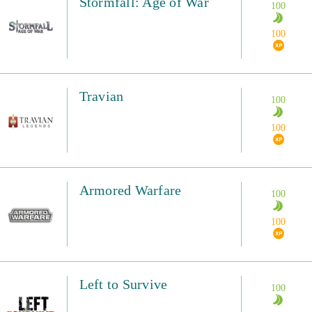
Stormfall: Age of War
100
100
Travian
100
100
Armored Warfare
100
100
Left to Survive
100