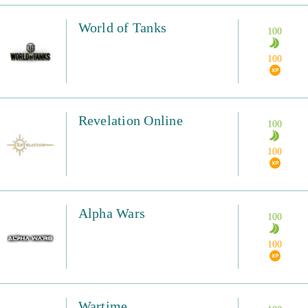
World of Tanks
100
100
Revelation Online
100
100
Alpha Wars
100
100
Wartime