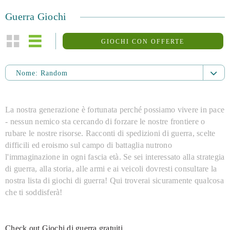
Guerra Giochi
GIOCHI CON OFFERTE
Nome:
Random
Nome:
Random
Nome:
Dalla A alla Z
La nostra generazione è fortunata perché possiamo vivere in pace
Nome:
Dalla Z alla A
- nessun nemico sta cercando di forzare le nostre frontiere o
rubare le nostre risorse. Racconti di spedizioni di guerra, scelte
Valutazione:
Dal più alto
difficili ed eroismo sul campo di battaglia nutrono
Valutazione:
al più basso
l'immaginazione in ogni fascia età. Se sei interessato alla strategia
di guerra, alla storia, alle armi e ai veicoli dovresti consultare la
Data aggiunta:
dal più recente
nostra lista di giochi di guerra! Qui troverai sicuramente qualcosa
Data aggiunta:
dal più vecchio
che ti soddisferà!
Check out
Giochi di guerra gratuiti