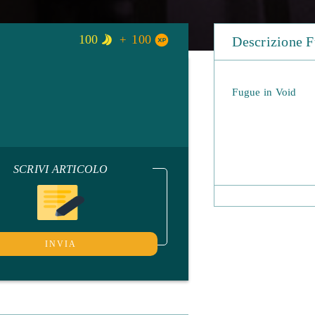
100
100
Descrizione F
Fugue in Void
SCRIVI ARTICOLO
INVIA