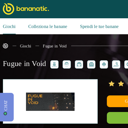
Giochi
Colleziona le banane
Spendi le tue banane
Giochi
Fugue in Void
Fugue in Void
CHAT