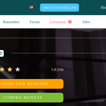
Ho
VINCI UNA CONSOLE PS4
Bananabet
Forum
Giveaway
Altro
3.8
(
10
)
GIOCHI CON MISSIONI
COMPRA MONETA