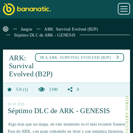
Juegos
ARK: Survival Evolved (B2P)
Séptimo DLC de ARK - GENESIS
ARK:
IR A
ARK: SURVIVAL EVOLVED (B2P)
Survival
Evolved (B2P)
5.0
1
1390
0
04.10.2020
Séptimo DLC de ARK - GENESIS
Algo más que un mapa, en este momento es el más reciente Season
Pass de ARK, con gran contenido en item´s con temática futurista,