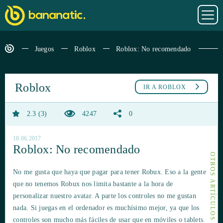
Juegos
Roblox
Roblox: No recomendado
Roblox
IR A
ROBLOX
2.3
3
4247
0
18.06.2017
Roblox: No recomendado
OTROS ARTÍCULOS SOBRE ROBLOX
No me gusta que haya que pagar para tener Robux. Eso a la gente
que no tenemos Robux nos limita bastante a la hora de
personalizar nuestro avatar. A parte los controles no me gustan
nada. Si juegas en el ordenador es muchísimo mejor, ya que los
controles son mucho más fáciles de usar que en móviles o tablets.