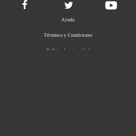
Ayuda
Términos y Condiciones
Política de privacidad
Contacto
www.bananatic.com
Trustpilot
© Copyright 2015