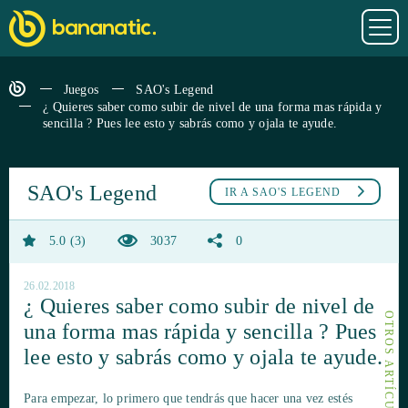
Juegos
SAO's Legend
¿ Quieres saber como subir de nivel de una forma mas rápida y
sencilla ? Pues lee esto y sabrás como y ojala te ayude.
SAO's Legend
IR A
SAO'S LEGEND
5.0
3
3037
0
26.02.2018
¿ Quieres saber como subir de nivel de
una forma mas rápida y sencilla ? Pues
lee esto y sabrás como y ojala te ayude.
Para empezar, lo primero que tendrás que hacer una vez estés