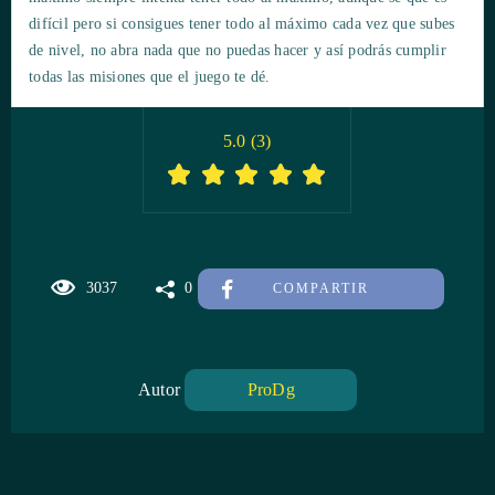
difícil pero si consigues tener todo al máximo cada vez que subes
de nivel, no abra nada que no puedas hacer y así podrás cumplir
todas las misiones que el juego te dé.
5.0
(
3
)
3037
0
COMPARTIR
Autor
ProDg