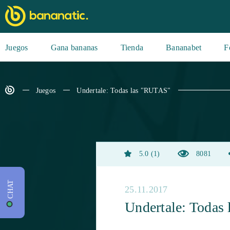
Juegos
Gana bananas
Tienda
Bananabet
F
Juegos
Undertale: Todas las "RUTAS"
5.0
1
8081
CHAT
25.11.2017
Undertale: Todas