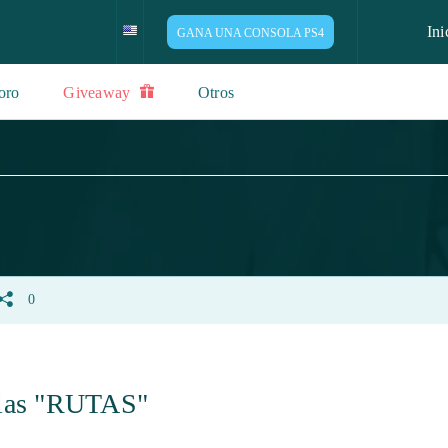
Ini
GANA UNA CONSOLA PS4
oro
Giveaway
Otros
0
 las "RUTAS"