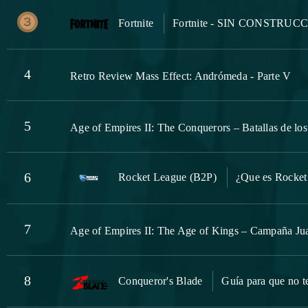
Fortnite
Fortnite - SIN CONSTRUC
4
Retro Review Mass Effect: Andrómeda - Parte V
5
Age of Empires II: The Conquerors – Batallas de lo
6
Rocket League (B2P)
¿Que es Rocket
7
Age of Empires II: The Age of Kings – Campaña Ju
8
Conqueror's Blade
Guía para que no te