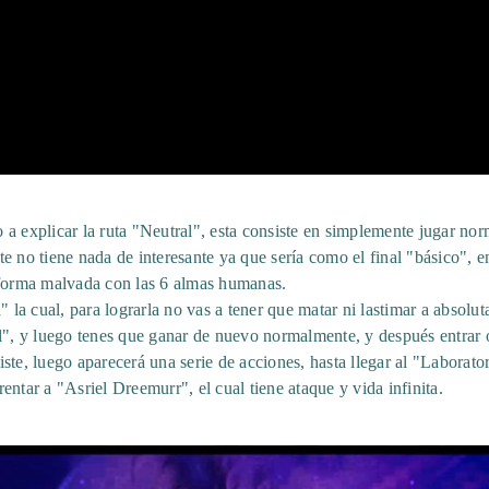
 a explicar la ruta "Neutral", esta consiste en simplemente jugar no
ste no tiene nada de interesante ya que sería como el final "básico", en
 forma malvada con las 6 almas humanas.
" la cual, para lograrla no vas a tener que matar ni lastimar a absolu
al", y luego tenes que ganar de nuevo normalmente, y después entrar 
te, luego aparecerá una serie de acciones, hasta llegar al "Laboratori
frentar a "Asriel Dreemurr", el cual tiene ataque y vida infinita.