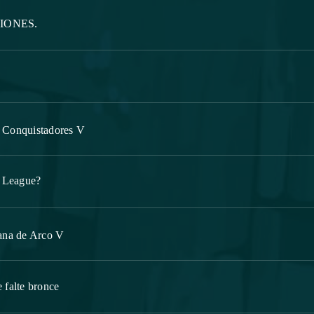
CIONES.
s Conquistadores V
 League?
ana de Arco V
 falte bronce