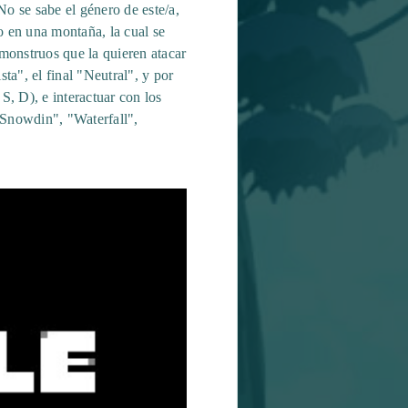
No se sabe el género de este/a,
 en una montaña, la cual se
 monstruos que la quieren atacar
sta", el final "Neutral", y por
S, D), e interactuar con los
"Snowdin", "Waterfall",