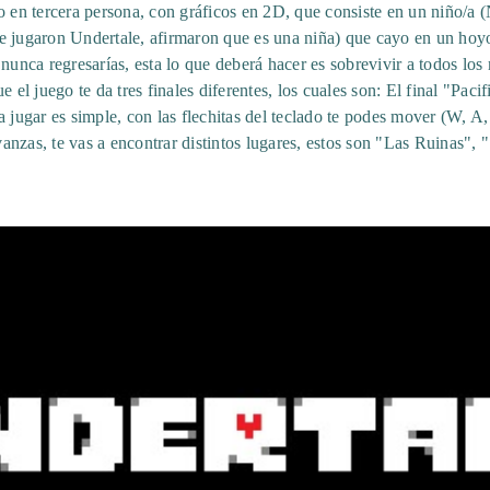
o en tercera persona, con gráficos en 2D, que consiste en un niño/a (
e jugaron Undertale, afirmaron que es una niña) que cayo en un hoyo
 nunca regresarías, esta lo que deberá hacer es sobrevivir a todos los
 el juego te da tres finales diferentes, los cuales son: El final "Pacifi
 jugar es simple, con las flechitas del teclado te podes mover (W, A, 
nzas, te vas a encontrar distintos lugares, estos son "Las Ruinas", 