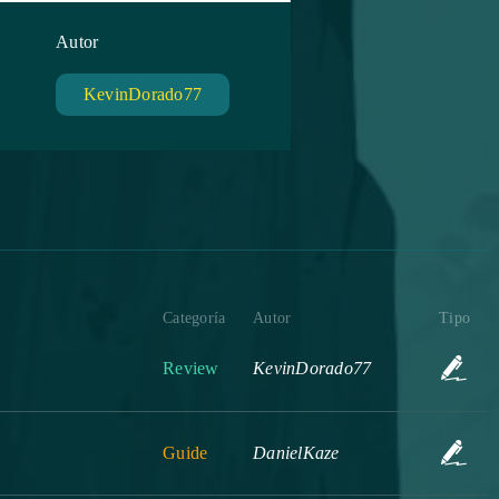
Autor
KevinDorado77
Categoría
Autor
Tipo
Review
KevinDorado77
Guide
DanielKaze