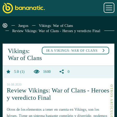
Juegos
Vikings: War of Clans
Review Vikings: War of Clans - Heroes y veredicto Final
Vikings:
IR A
VIKINGS: WAR OF CLANS
War of Clans
5.0
1
1600
0
16.08.2020
Review Vikings: War of Clans - Heroes
y veredicto Final
Otros de los elementos a tener en cuenta en Vikings, son los
héroes. Tiene un sistema bastante complejo y divertido, podemos