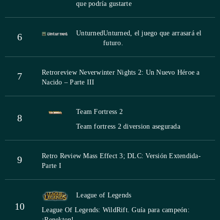
que podría gustarte
Unturned
Unturned, el juego que arrasará el
6
futuro.
Retroreview Neverwinter Nights 2: Un Nuevo Héroe a
7
Nacido – Parte III
Team Fortress 2
8
Team fortress 2 diversion asegurada
Retro Review Mass Effect 3; DLC: Versión Extendida-
9
Parte I
League of Legends
10
League Of Legends: WildRift. Guía para campeón:
¡Renekton!