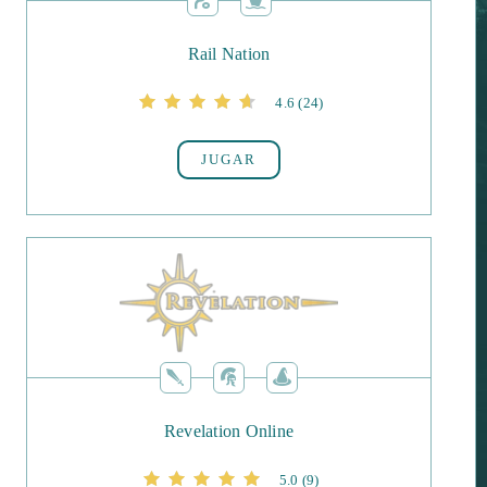
Rail Nation
4.6
(24)
JUGAR
Revelation Online
5.0
(9)