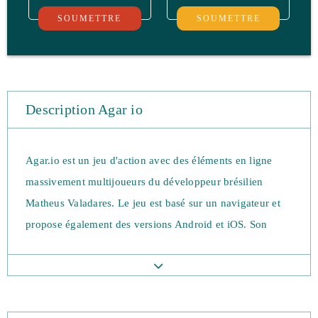
SOUMETTRE
SOUMETTRE
Description Agar io
Agar.io est un jeu d'action avec des éléments en ligne
massivement multijoueurs du développeur brésilien
Matheus Valadares. Le jeu est basé sur un navigateur et
propose également des versions Android et iOS. Son
principe de base est que les joueurs prennent le contrôle
d’une ou de plusieurs cellules. Ils doivent ensuite faire
grossie leurs «blobs» tout en évitant d’être mangés.