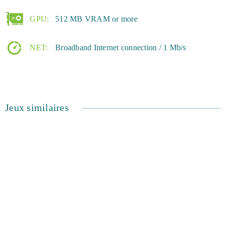
n'a pas encore été publiée.
GPU:
512 MB VRAM or more
Les joueurs peuvent profiter d’Agar.io gratuitement dès
NET:
Broadband Internet connection / 1 Mb/s
maintenant. Il ne vous reste plus qu'à démarrer votre
propre culture cellulaire. Ceux qui aiment les jeux
occasionnels avec un objectif clairement défini
trouveront de quoi s'amuser avec ce jeu.
Jeux similaires