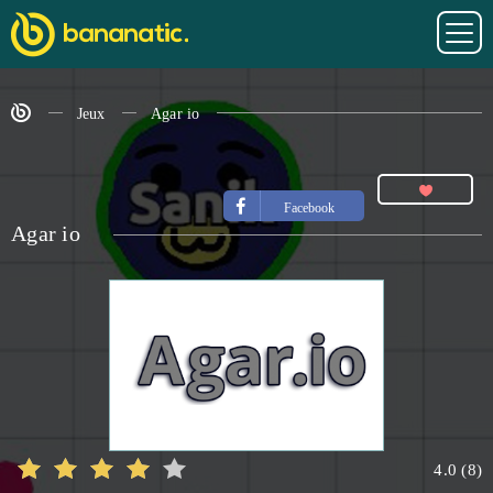
Jeux
Agar io
Facebook
Agar io
4.0
(
8
)