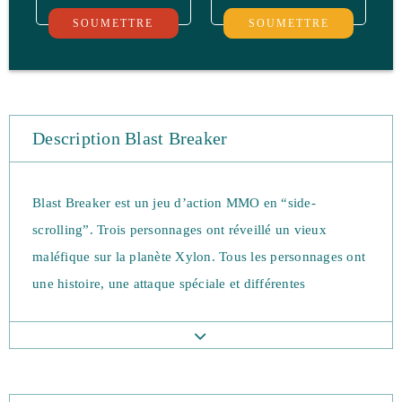
SOUMETTRE
SOUMETTRE
Description Blast Breaker
Blast Breaker est un jeu d’action MMO en “side-
scrolling”. Trois personnages ont réveillé un vieux
maléfique sur la planète Xylon. Tous les personnages ont
une histoire, une attaque spéciale et différentes
compétences qui ont besoin d’être utilisé à bon escient.
Le jeu, sorti en 2016, est publié par UNext Plus. Les
personnages déchaînent le monstre par accident après
être rentrée dans une ancienne ruine. Il ont ensuite besoin