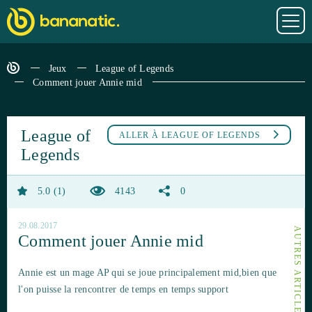
Jeux
League of Legends
Comment jouer Annie mid
League of
ALLER À
LEAGUE OF LEGENDS
Legends
5.0
1
4143
0
29.08.2017
Comment jouer Annie mid
Annie est un mage AP qui se joue principalement mid,bien que
l'on puisse la rencontrer de temps en temps support