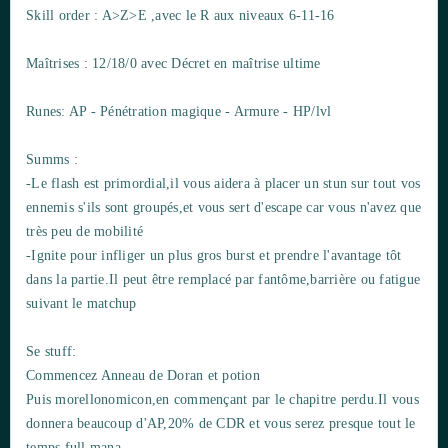
Skill order : A>Z>E ,avec le R aux niveaux 6-11-16
Maîtrises : 12/18/0 avec Décret en maîtrise ultime
Runes: AP - Pénétration magique - Armure - HP/lvl
Summs :
-Le flash est primordial,il vous aidera à placer un stun sur tout vos
ennemis s'ils sont groupés,et vous sert d'escape car vous n'avez que
très peu de mobilité
-Ignite pour infliger un plus gros burst et prendre l'avantage tôt
dans la partie.Il peut être remplacé par fantôme,barrière ou fatigue
suivant le matchup
Se stuff:
Commencez Anneau de Doran et potion
Puis morellonomicon,en commençant par le chapitre perdu.Il vous
donnera beaucoup d'AP,20% de CDR et vous serez presque tout le
temps full mana