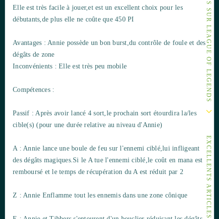
AUTRES ARTICLES SUR LEAGUE OF LEGENDS
Elle est très facile à jouer,et est un excellent choix pour les
débutants,de plus elle ne coûte que 450 PI
Avantages : Annie possède un bon burst,du contrôle de foule et des
dégâts de zone
Inconvénients : Elle est très peu mobile
Compétences :
Passif : Après avoir lancé 4 sort,le prochain sort étourdira la/les
cible(s) (pour une durée relative au niveau d'Annie)
EXCELLENTS ARTICLES
A : Annie lance une boule de feu sur l'ennemi ciblé,lui infligeant
des dégâts magiques.Si le A tue l'ennemi ciblé,le coût en mana est
remboursé et le temps de récupération du A est réduit par 2
Z : Annie Enflamme tout les ennemis dans une zone cônique
E : Annie et Tibbers s'entourent d'un bouclier réduisant les dégâts