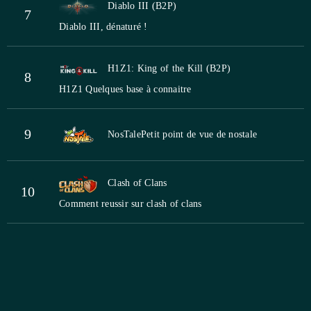
Diablo III (B2P)
7
Diablo III, dénaturé !
H1Z1: King of the Kill (B2P)
8
H1Z1 Quelques base à connaitre
9
NosTale
Petit point de vue de nostale
Clash of Clans
10
Comment reussir sur clash of clans