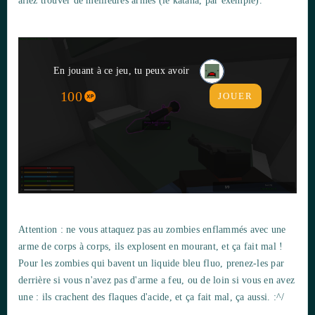
allez trouver de meilleures armes (le katana, par exemple).
En jouant à ce jeu, tu peux avoir
100
JOUER
Attention : ne vous attaquez pas au zombies enflammés avec une
arme de corps à corps, ils explosent en mourant, et ça fait mal !
Pour les zombies qui bavent un liquide bleu fluo, prenez-les par
derrière si vous n'avez pas d'arme a feu, ou de loin si vous en avez
une : ils crachent des flaques d'acide, et ça fait mal, ça aussi. :^/