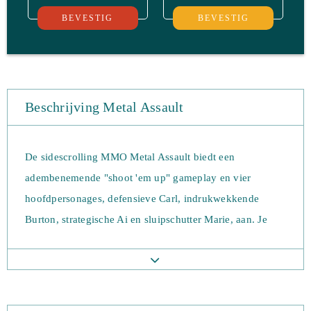
BEVESTIG
BEVESTIG
Beschrijving Metal Assault
De sidescrolling MMO Metal Assault biedt een
adembenemende "shoot 'em up" gameplay en vier
hoofdpersonages, defensieve Carl, indrukwekkende
Burton, strategische Ai en sluipschutter Marie, aan. Je
kan ervoor kiezen om alleen of met vrienden te spelen,
en er zijn vele verschillende belonende gamemodes om
van te genieten zoals PvP deathmatches en
zombiescenario's waarin je moet samenwerken. De PvP