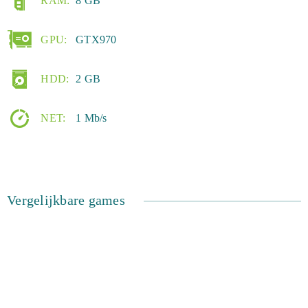
RAM:
8 GB
GPU:
GTX970
HDD:
2 GB
NET:
1 Mb/s
Vergelijkbare games