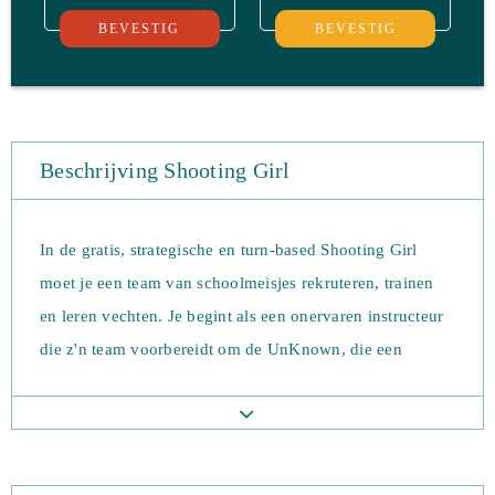
BEVESTIG
BEVESTIG
Beschrijving Shooting Girl
In de gratis, strategische en turn-based Shooting Girl
moet je een team van schoolmeisjes rekruteren, trainen
en leren vechten. Je begint als een onervaren instructeur
die z'n team voorbereidt om de UnKnown, die een
globale aanval hebben uitgevoerd, te bevechten. Je moet
alle gebieden van Tokyo controleren om de UnKnown te
verslaan.