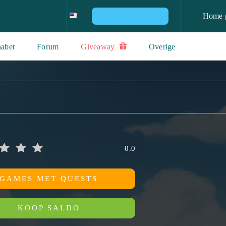
Home 
WIN EEN PS4 CONSOLE
abet
Forum
Giveaway
Overige
0.0
GAMES MET QUESTS
KOOP SALDO