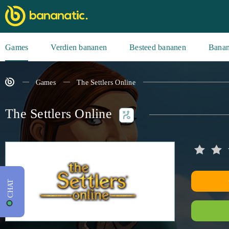
Games
Verdien bananen
Besteed bananen
Banan
Games
The Settlers Online
The Settlers Online
CHAT