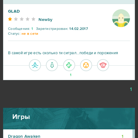
Astellia
1
GLAD
Newby
Booty Calls
1
Сообщения:
1
Зарегистрирован:
14.02.2017
Статус:
не в сети
Booty Farm
1
В самой игре есть сколько ти сиграл...победи и порожения
Brawl Stars
1
Call of War
1
1
Crossfire
1
1
Crush Crush
1
Игры
Cuisine Royale
1
Dragon Awaken
1