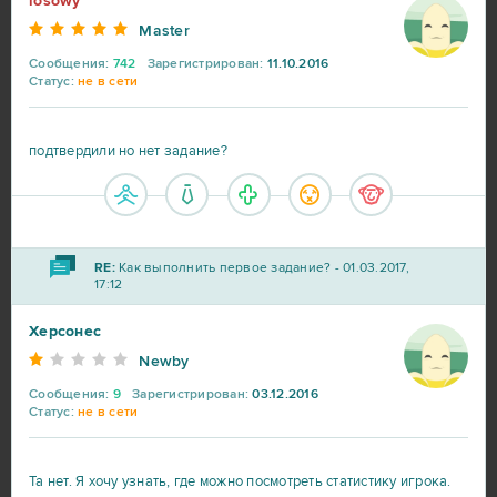
losowy
Master
Forge of Empires
3
Сообщения:
742
Зарегистрирован:
11.10.2016
Статус:
не в сети
Gardenscapes
3
подтвердили но нет задание?
League of Legends
3
Unturned
3
RE:
Как выполнить первое задание? - 01.03.2017,
17:12
Agar io
2
Херсонес
Armored Warfare
2
Newby
Сообщения:
9
Зарегистрирован:
03.12.2016
Elvenar
2
Статус:
не в сети
Garry's Mod (B2P)
2
Та нет. Я хочу узнать, где можно посмотреть статистику игрока.