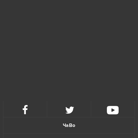
Kamihime PROJECT R
1
League of Angels
1
League of Angels 3
1
Magic Jigsaw Puzzles (Android)
1
Music Wars
1
NosTale
1
Omega Zodiac
1
ЧаВо
Ragewar
1