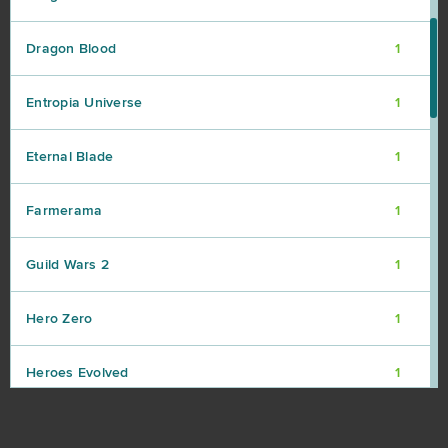
Dragon Blood
1
Entropia Universe
1
Eternal Blade
1
Farmerama
1
Guild Wars 2
1
Hero Zero
1
Heroes Evolved
1
Islandoom
1