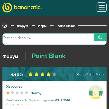
Aion
14
CSGO Prime (B2P)
13
Форум
Игры
Point Blank
Roblox
11
Bleach Online
10
Point Blank
Форум
Crossout
10
Go to
Point Blank
4.4
(
33
)
R2 Online
10
Херсонес
Blade and Soul
9
Newby
Сообщения:
9
Зарегистрирован:
03.12.2016
DOTA 2
9
Статус:
не в сети