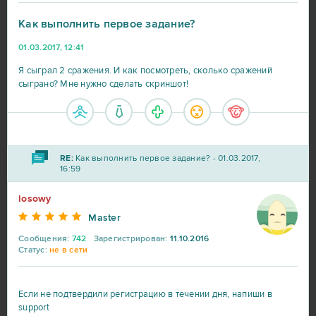
My Little Farmies
9
Как выполнить первое задание?
01.03.2017, 12:41
Travian
9
Я сыграл 2 сражения. И как посмотреть, сколько сражений
сыграно? Мне нужно сделать скриншот!
Warframe
9
Vikings: War of Clans
8
RE:
Как выполнить первое задание? - 01.03.2017,
Point Blank
7
16:59
losowy
Rail Nation
7
Master
Сообщения:
742
Зарегистрирован:
11.10.2016
Ikariam
6
Статус:
не в сети
Minecraft
6
Если не подтвердили регистрацию в течении дня, напиши в
support