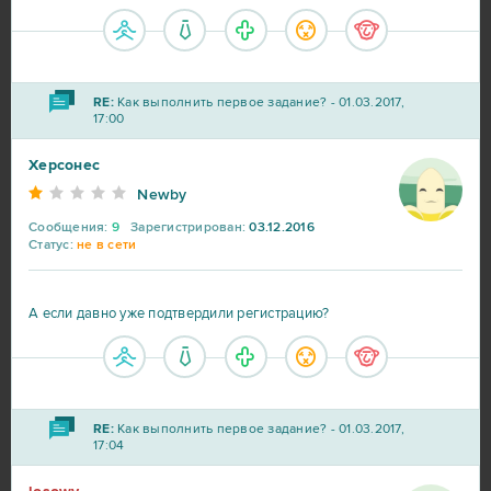
Karos: Начало
5
League of Angels 2
5
RE:
Как выполнить первое задание? - 01.03.2017,
17:00
Eternal Edge+ Prologue
4
Херсонес
Fortnite
4
Newby
Сообщения:
9
Зарегистрирован:
03.12.2016
Imperia Online
4
Статус:
не в сети
Paladins
4
А если давно уже подтвердили регистрацию?
S.K.I.L.L. - Special Force 2
4
Tanki Online
4
RE:
Как выполнить первое задание? - 01.03.2017,
17:04
Warface
4