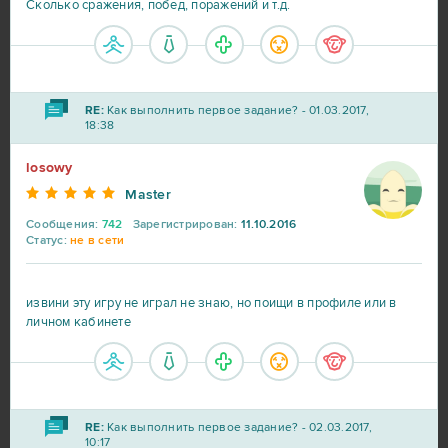
Сколько сражения, побед, поражений и т.д.
GoodGame Empire
2
Grand Theft Auto V (B2P)
2
RE:
Как выполнить первое задание? - 01.03.2017,
18:38
Let's Fish / На рыбалку!
2
losowy
OGame
2
Master
Сообщения:
742
Зарегистрирован:
11.10.2016
Статус:
не в сети
Panzar
2
Phantomers
2
извини эту игру не играл не знаю, но поищи в профиле или в
личном кабинете
RAZDOR
2
Under Control
2
RE:
Как выполнить первое задание? - 02.03.2017,
10:17