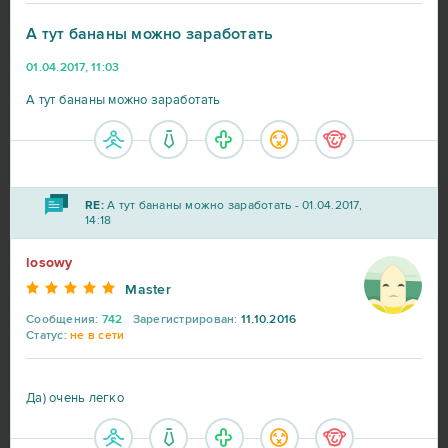
А тут бананы можно заработать
World of Tanks
217
01.04.2017, 11:03
А тут бананы можно заработать
War Thunder
91
World of Warships
56
RE:
А тут бананы можно заработать - 01.04.2017,
Big Farm
41
14:18
losowy
Heroes at War
39
Master
Сообщения:
742
Зарегистрирован:
11.10.2016
SAO's Legend
25
Статус:
не в сети
Black Desert Online (B2P)
23
Да) очень легко
Lineage 2
23