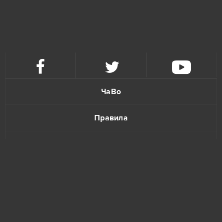
Ikariam
6
Minecraft
6
Karos: Начало
5
League of Angels 2
5
ЧаВо
Eternal Edge+ Prologue
4
Правила
Fortnite
4
Политика конфиденциальности
Imperia Online
4
Обратная связь
Paladins
4
S.K.I.L.L. - Special Force 2
4