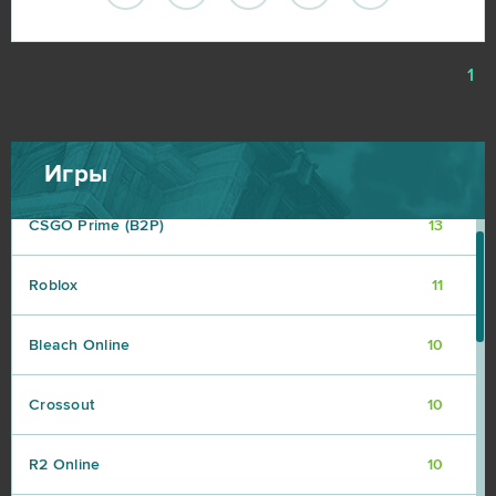
My Sunny Resort
23
1
Star Conflict
16
Aion
14
Игры
CSGO Prime (B2P)
13
Roblox
11
Bleach Online
10
Crossout
10
R2 Online
10