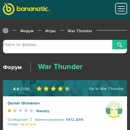
Форум
Игры
War Thunder
War Thunder
Форум
Go to
War Thunder
4.6
(
358
)
Daniel Gilmanov
Newby
Сообщения:
2
Зарегистрирован:
04.12.2016
Статус:
не в сети