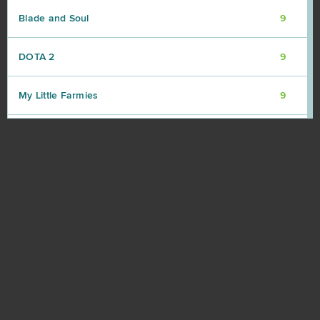
Blade and Soul
9
DOTA 2
9
My Little Farmies
9
Travian
9
Warframe
9
Vikings: War of Clans
8
Point Blank
7
Rail Nation
7